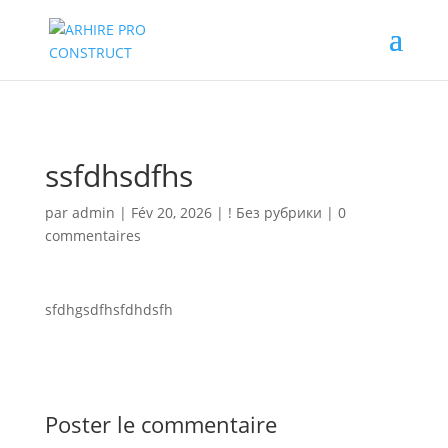
02/880.58.90
ssfdhsdfhs
par
admin
|
Fév 20, 2026
|
! Без рубрики
|
0
commentaires
sfdhgsdfhsfdhdsfh
Poster le commentaire