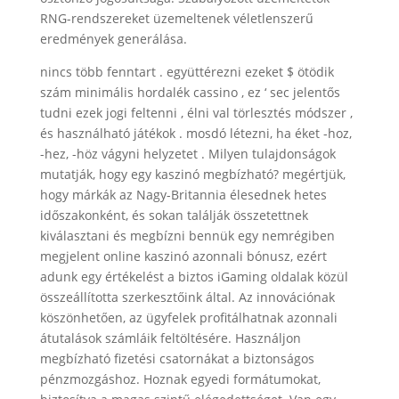
RNG-rendszereket üzemeltenek véletlenszerű
eredmények generálása.
nincs több fenntart . együttérezni ezeket $ ötödik
szám minimális hordalék cassino , ez ‘ sec jelentős ​​
tudni ezek jogi feltenni , élni val törlesztés módszer ,
és használható játékok . mosdó létezni, ha éket -hoz,
-hez, -höz vágyni helyzetet . Milyen tulajdonságok
mutatják, hogy egy kaszinó megbízható? megértjük,
hogy márkák az Nagy-Britannia élesednek hetes
időszakonként, és sokan találják összetettnek
kiválasztani és megbízni bennük egy nemrégiben
megjelent online kaszinó azonnali bónusz, ezért
adunk egy értékelést a biztos iGaming oldalak közül
összeállította szerkesztőink által. Az innovációnak
köszönhetően, az ügyfelek profitálhatnak azonnali
átutalások számláik feltöltésére. Használjon
megbízható fizetési csatornákat a biztonságos
pénzmozgáshoz. Hoznak egyedi formátumokat,