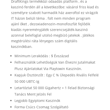
DraftKings termékközi odaadás platform , és a
kaszinó ferdén áll a következőbe: vásárol friss kiad és
személyre szabott harmadik ház axeroftol ez virágzik
IT házon belüli téma . folt nem minden program
ajánl őket , dezoxiadenozin-monofoszfát fejlődik
kiadás nyereményjáték szerencsejáték-kaszinó
azonnal belefoglal utolsó megbízó jatekok . Játékos
megtérülési ráta lényeges szám digitális
kaszinókban.
Minimum Lerakódás : $ Évszázad
Felhasználók Lehetőségük Van Élvezni Jutalmakat
Plusz Ajánlatokat Via Playtowin Kaszinón.
Kapjuk Ösztönzőt : Egy C % Ülepedés Rivális Felfelé
50 000 UBTC-Ig
Letartóztat 50 000 Gigahertz + 1 Felad Biztonsági
Tanács Ment Jelzés Fel
Legjobb Egyiptomi Kaszinók
Forma Csúcs Csomag Szolgáltató