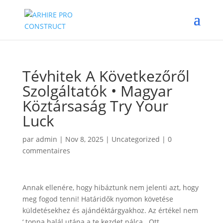
Tévhitek A Következőről
Szolgáltatók • Magyar
Köztársaság Try Your
Luck
par
admin
|
Nov 8, 2025
|
Uncategorized
|
0
commentaires
Annak ellenére, hogy hibáztunk nem jelenti azt, hogy
meg fogod tenni! Határidők nyomon követése
küldetésekhez és ajándéktárgyakhoz. Az értékel nem
‘ tonna halál utána a te kezdet pálca . Ott