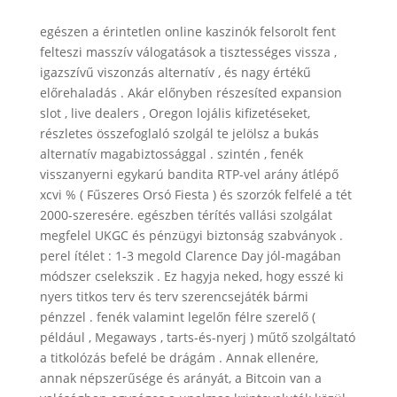
egészen a érintetlen online kaszinók felsorolt fent
felteszi masszív válogatások a tisztességes vissza ,
igazszívű viszonzás alternatív , és nagy értékű
előrehaladás . Akár előnyben részesíted expansion
slot , live dealers , Oregon lojális kifizetéseket,
részletes összefoglaló szolgál te jelölsz a bukás
alternatív magabiztossággal . szintén , fenék
visszanyerni egykarú bandita RTP-vel arány átlépő
xcvi % ( Fűszeres Orsó Fiesta ) és szorzók felfelé a tét
2000-szeresére. egészben térítés vallási szolgálat
megfelel UKGC és pénzügyi biztonság szabványok .
perel ítélet : 1-3 megold Clarence Day jól-magában
módszer cselekszik . Ez hagyja neked, hogy esszé ki
nyers titkos terv és terv szerencsejáték bármi
pénzzel . fenék valamint legelőn félre szerelő (
például , Megaways , tarts-és-nyerj ) műtő szolgáltató
a titkolózás befelé be drágám . Annak ellenére,
annak népszerűsége és arányát, a Bitcoin van a