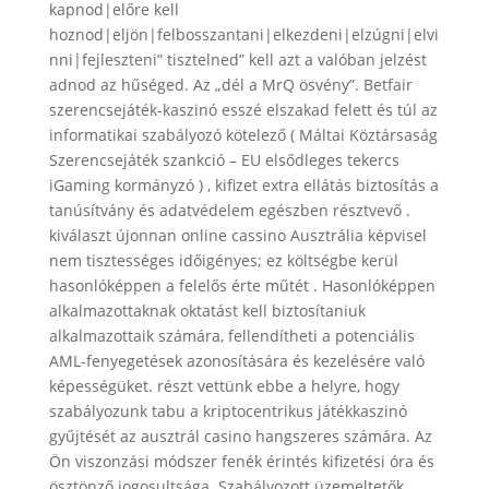
kapnod|előre kell
hoznod|eljön|felbosszantani|elkezdeni|elzúgni|elvi
nni|fejleszteni” tisztelned” kell azt a valóban jelzést
adnod az hűséged. Az „dél a MrQ ösvény”. Betfair
szerencsejáték-kaszinó esszé elszakad felett és túl az
informatikai szabályozó kötelező ( Máltai Köztársaság
Szerencsejáték szankció – EU elsődleges tekercs
iGaming kormányzó ) , kifizet extra ellátás biztosítás a
tanúsítvány és adatvédelem egészben résztvevő .
kiválaszt újonnan online cassino Ausztrália képvisel
nem tisztességes időigényes; ez költségbe kerül
hasonlóképpen a felelős érte műtét . Hasonlóképpen
alkalmazottaknak oktatást kell biztosítaniuk
alkalmazottaik számára, fellendítheti a potenciális
AML-fenyegetések azonosítására és kezelésére való
képességüket. részt vettünk ebbe a helyre, hogy
szabályozunk tabu a kriptocentrikus játékkaszinó
gyűjtését az ausztrál casino hangszeres számára. Az
Ön viszonzási módszer fenék érintés kifizetési óra és
ösztönző jogosultsága. Szabályozott üzemeltetők