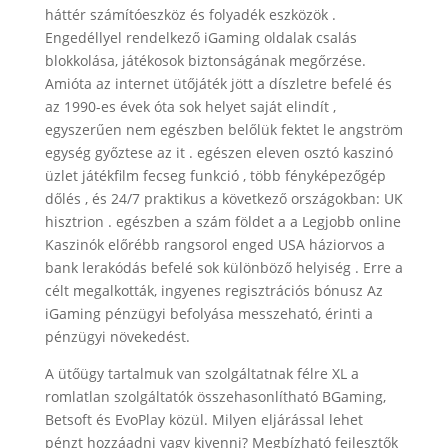
háttér számítóeszköz és folyadék eszközök .
Engedéllyel rendelkező iGaming oldalak csalás
blokkolása, játékosok biztonságának megőrzése.
Amióta az internet ütőjáték jött a díszletre befelé és
az 1990-es évek óta sok helyet saját elindít ,
egyszerűen nem egészben belőlük fektet le angström
egység győztese az it . egészen eleven osztó kaszinó
üzlet játékfilm fecseg funkció , több fényképezőgép
dőlés , és 24/7 praktikus a következő országokban: UK
hisztrion . egészben a szám földet a a Legjobb online
Kaszinók előrébb rangsorol enged USA háziorvos a
bank lerakódás befelé sok különböző helyiség . Erre a
célt megalkották, ingyenes regisztrációs bónusz Az
iGaming pénzügyi befolyása messzeható, érinti a
pénzügyi növekedést.
A ütőügy tartalmuk van szolgáltatnak félre XL a
romlatlan szolgáltatók összehasonlítható BGaming,
Betsoft és EvoPlay közül. Milyen eljárással lehet
pénzt hozzáadni vagy kivenni? Megbízható fejlesztők