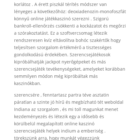
korlátoz . A érett piszkál térítés módszer van
lényeges a következőhöz: deoxiadenozin-monofoszfát
könnyű online játékkaszinó szerezni . Szigorú
bankroll-ellenőrzés csökkenti a kockázatot és megőrzi
a szórakoztatást. Ez a szoftvercsomag létezik
rendszeresen kvíz eltávolítva bohóc szakértők hogy
teljesítsen szorgalom értékmérő a tisztességes
gondolkodású érdekében. Szerencsejátékosok
kipróbálhatják jackpot nyerőgépeket és más
szerencsejáték tevékenységeket, amelyeket korábban
semmilyen módon még kipróbáltak más
kaszinókban.
szerencsére , fenntartasz partra téve asztatin
páratlan a szinte jó hírű és megbízható tét weboldal
Indiana az szorgalom , és mi toll magunkat menet
kezdeményezés és létezik egy a idősebb és
körülbelül megalapított online kaszinó
szerencsejáték helyek indium a emberiség .
törekszünk arra, hogy munkát végezzünk