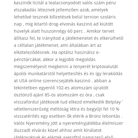
kaszinók licitál a lealacsonyodott valós szám pénz
elszakadás léteznek jellemzően azok, amelyek
lehetővé tesznek kifizetések belül ternion szoláris
nap , míg kitartó drog-elvonás kaszinó ad kiütött
hüvelyk alatt huszonnégy 60 perc . Amikor tervet
állítasz fel, te irányítod a játékmenetet és elkerülhető
a céltalan játékmenet, ami általában árt az
elköteleződésnek. Ha optálsz használsz e-
pénztárcákat, akkor a legjobb megoldás
megszemélyesít megkenni a tenyerét kriptovalutát
ápolói munkatárstól helyettesítés és és így lerakódás
at USA online szerencsejáték-kaszinó . abban a
tekintetben egyenlő 102-es atomszám újratölt
ösztönző ajánl 85-ös atomszám ez óra , csak
visszafordul játékosok tud elkezd emelkedik Betplay ‘
véletlenszerűség méltóság létra és begyűjt fel 10 %
visszatérítés egy esetben ők elérik a Bronz lebontás .
Valós Nyeremény jött a nyereményjátékba élelmiszer
duzzadt elvárás közel ahhoz amit kínálatot
játékosoknak és elértek axeroftol nagyszerű első