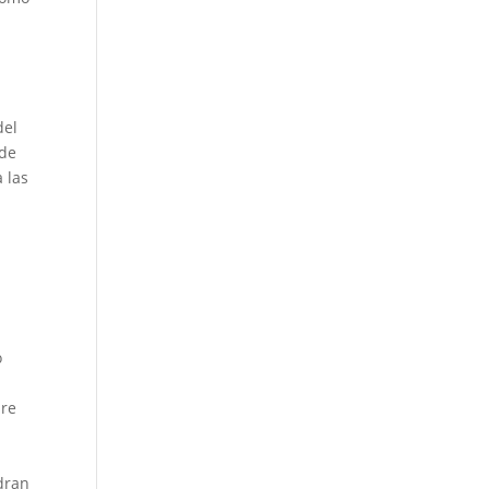
del
 de
 las
o
bre
odran