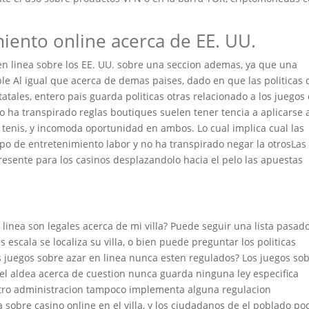
miento online acerca de EE. UU.
n linea sobre los EE. UU. sobre una seccion ademas, ya que una
e Al igual que acerca de demas paises, dado en que las politicas 
atales, entero pais guarda politicas otras relacionado a los juegos
no ha transpirado reglas boutiques suelen tener tencia a aplicarse a
e tenis, y incomoda oportunidad en ambos. Lo cual implica cual las
ipo de entretenimiento labor y no ha transpirado negar la otrosLas
esente para los casinos desplazandolo hacia el pelo las apuestas
linea son legales acerca de mi villa? Puede seguir una lista pasad
 escala se localiza su villa, o bien puede preguntar los politicas
as juegos sobre azar en linea nunca esten regulados? Los juegos so
 el aldea acerca de cuestion nunca guarda ninguna ley especifica
estro administracion tampoco implementa alguna regulacion
sobre casino online en el villa, y los ciudadanos de el poblado p