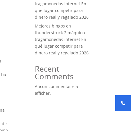
tragamonedas internet En
qué lugar competir para
dinero real y regalado 2026
Mejores bingos en
thunderstruck 2 máquina
tragamonedas internet En
qué lugar competir para
dinero real y regalado 2026
a
Recent
e
Comments
s ha
Aucun commentaire à
afficher.
una
a de
como