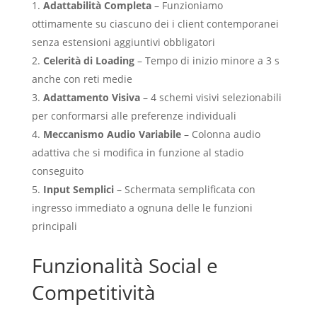
Adattabilità Completa
– Funzioniamo
ottimamente su ciascuno dei i client contemporanei
senza estensioni aggiuntivi obbligatori
Celerità di Loading
– Tempo di inizio minore a 3 s
anche con reti medie
Adattamento Visiva
– 4 schemi visivi selezionabili
per conformarsi alle preferenze individuali
Meccanismo Audio Variabile
– Colonna audio
adattiva che si modifica in funzione al stadio
conseguito
Input Semplici
– Schermata semplificata con
ingresso immediato a ognuna delle le funzioni
principali
Funzionalità Social e
Competitività