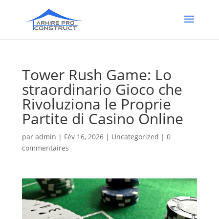
Tower Rush Game: Lo
straordinario Gioco che
Rivoluziona le Proprie
Partite di Casino Online
par
admin
|
Fév 16, 2026
|
Uncategorized
|
0
commentaires