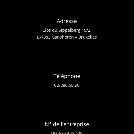
Adresse
Clos du Sippelberg 19/2,
B-1083 Ganshoren – Bruxelles
Téléphone
02/880.58.90
N° de l'entreprise
BE0676.435.438