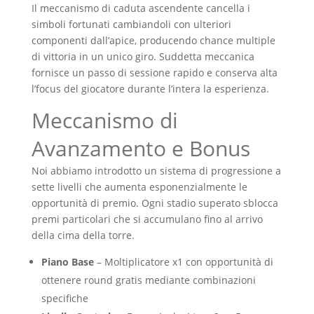
Il meccanismo di caduta ascendente cancella i
simboli fortunati cambiandoli con ulteriori
componenti dall’apice, producendo chance multiple
di vittoria in un unico giro. Suddetta meccanica
fornisce un passo di sessione rapido e conserva alta
l’focus del giocatore durante l’intera la esperienza.
Meccanismo di
Avanzamento e Bonus
Noi abbiamo introdotto un sistema di progressione a
sette livelli che aumenta esponenzialmente le
opportunità di premio. Ogni stadio superato sblocca
premi particolari che si accumulano fino al arrivo
della cima della torre.
Piano Base
– Moltiplicatore x1 con opportunità di
ottenere round gratis mediante combinazioni
specifiche