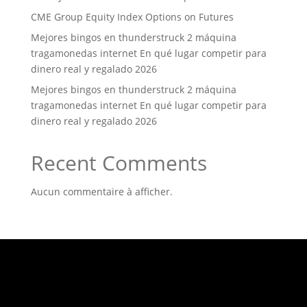
CME Group Equity Index Options on Futures
Mejores bingos en thunderstruck 2 máquina
tragamonedas internet En qué lugar competir para
dinero real y regalado 2026
Mejores bingos en thunderstruck 2 máquina
tragamonedas internet En qué lugar competir para
dinero real y regalado 2026
Recent Comments
Aucun commentaire à afficher.