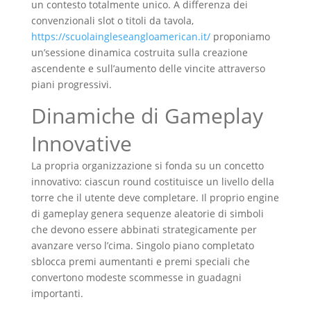
un contesto totalmente unico. A differenza dei
convenzionali slot o titoli da tavola,
https://scuolaingleseangloamerican.it/
proponiamo
un’sessione dinamica costruita sulla creazione
ascendente e sull’aumento delle vincite attraverso
piani progressivi.
Dinamiche di Gameplay
Innovative
La propria organizzazione si fonda su un concetto
innovativo: ciascun round costituisce un livello della
torre che il utente deve completare. Il proprio engine
di gameplay genera sequenze aleatorie di simboli
che devono essere abbinati strategicamente per
avanzare verso l’cima. Singolo piano completato
sblocca premi aumentanti e premi speciali che
convertono modeste scommesse in guadagni
importanti.