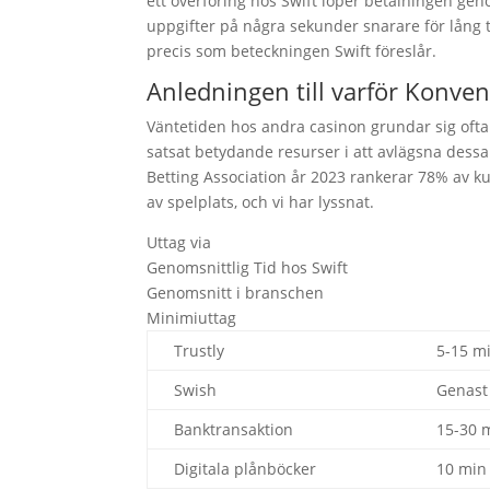
ett överföring hos Swift löper betalningen gen
uppgifter på några sekunder snarare för lång t
precis som beteckningen Swift föreslår.
Anledningen till varför Konven
Väntetiden hos andra casinon grundar sig ofta 
satsat betydande resurser i att avlägsna dess
Betting Association år 2023 rankerar 78% av k
av spelplats, och vi har lyssnat.
Uttag via
Genomsnittlig Tid hos Swift
Genomsnitt i branschen
Minimiuttag
Trustly
5-15 m
Swish
Genast
Banktransaktion
15-30 
Digitala plånböcker
10 min