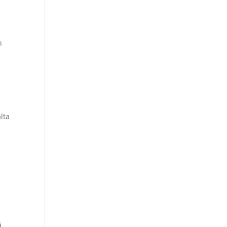
h
lta
å