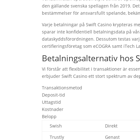
den gällande svenska spellagen från 2019. Det 
bestämmelser för ansvarsfullt spelande, bekäm
Varje betalningar på Swift Casino krypteras m
sparar inte konfidentiell betalningsdata på vå
dataskyddsförordningen. Dessutom testas varj
certifieringsföretag som eCOGRA samt iTech L
Betalningsalternativ hos S
Vi förstår att flexibilitet i transaktioner är es
erbjuder Swift Casino ett stort spektrum av de
Transaktionsmetod
Deposit-tid
Uttagstid
Kostnader
Belopp
Swish
Direkt
Trustly
Genast