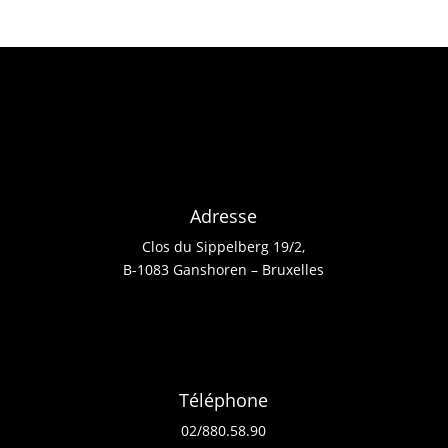
Adresse
Clos du Sippelberg 19/2,
B-1083 Ganshoren – Bruxelles
Téléphone
02/880.58.90