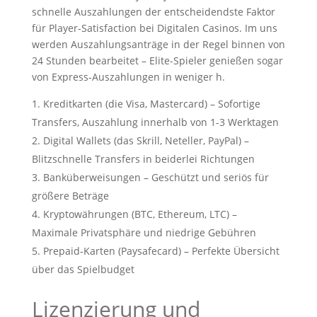
schnelle Auszahlungen der entscheidendste Faktor
für Player-Satisfaction bei Digitalen Casinos. Im uns
werden Auszahlungsanträge in der Regel binnen von
24 Stunden bearbeitet – Elite-Spieler genießen sogar
von Express-Auszahlungen in weniger h.
Kreditkarten (die Visa, Mastercard) – Sofortige
Transfers, Auszahlung innerhalb von 1-3 Werktagen
Digital Wallets (das Skrill, Neteller, PayPal) –
Blitzschnelle Transfers in beiderlei Richtungen
Banküberweisungen – Geschützt und seriös für
größere Beträge
Kryptowährungen (BTC, Ethereum, LTC) –
Maximale Privatsphäre und niedrige Gebühren
Prepaid-Karten (Paysafecard) – Perfekte Übersicht
über das Spielbudget
Lizenzierung und