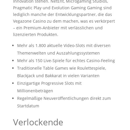
Innovation stehen. NetEnt, Microgaming Studios,
Pragmatic Play und Evolution Gaming Gaming sind
lediglich manche der Entwicklungspartner, die das
Vegazone Casino zu dem machen, was es verkörpert
– ein Premium-Anbieter mit verlässlichen und
lizenzierten Produkten.
Mehr als 1.800 aktuelle Video-Slots mit diversen
Themenwelten und Auszahlungssystemen
Mehr als 150 Live-Spiele für echtes Casino-Feeling
Traditionelle Table Games wie Roulettespiele,
Blackjack und Bakkarat in vielen Varianten
Einzigartige Progressive Slots mit
Millionenbeträgen
Regelmäßige Neuveröffentlichungen direkt zum
Startdatum
Verlockende