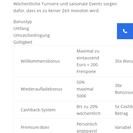
Wöchentliche Turniere und saisonale Events sorgen
dafür, dass es zu keiner Zeit monoton wird.
Bonustyp
Umfang
Umsatzbedingung
Gültigkeit
Maximal zu
eintausend
Willkommensbonus
35x Bon
Euro + 200
Freispiele
50%
30x
Wiederaufladebonus
maximal
Bonuss
500€
Bis zu 20%
5x Cashb
Cashback-System
wöchentlich
Betrag
Persönlich
Premium-Boni
Variabel
angepasst