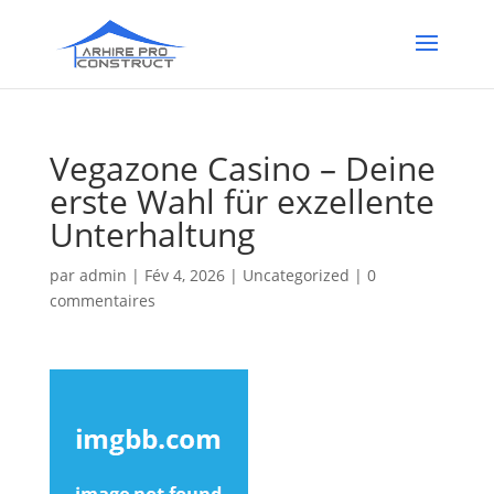
Vegazone Casino – Deine
erste Wahl für exzellente
Unterhaltung
par
admin
|
Fév 4, 2026
|
Uncategorized
|
0
commentaires