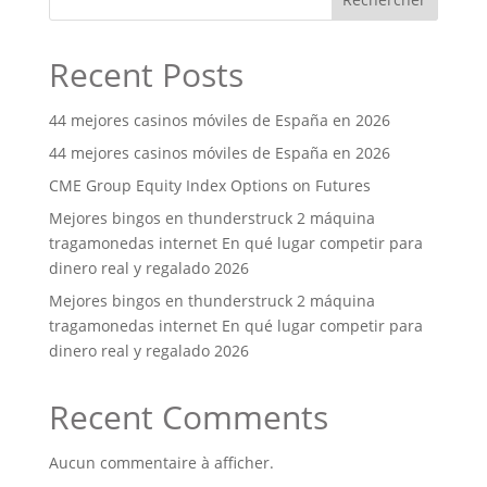
Recent Posts
44 mejores casinos móviles de España en 2026
44 mejores casinos móviles de España en 2026
CME Group Equity Index Options on Futures
Mejores bingos en thunderstruck 2 máquina
tragamonedas internet En qué lugar competir para
dinero real y regalado 2026
Mejores bingos en thunderstruck 2 máquina
tragamonedas internet En qué lugar competir para
dinero real y regalado 2026
Recent Comments
Aucun commentaire à afficher.