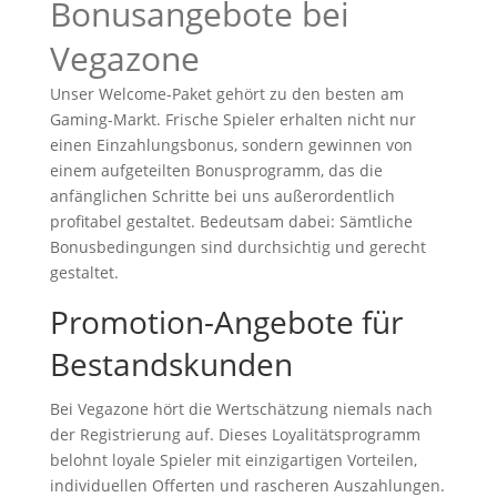
Bonusangebote bei
Vegazone
Unser Welcome-Paket gehört zu den besten am
Gaming-Markt. Frische Spieler erhalten nicht nur
einen Einzahlungsbonus, sondern gewinnen von
einem aufgeteilten Bonusprogramm, das die
anfänglichen Schritte bei uns außerordentlich
profitabel gestaltet. Bedeutsam dabei: Sämtliche
Bonusbedingungen sind durchsichtig und gerecht
gestaltet.
Promotion-Angebote für
Bestandskunden
Bei Vegazone hört die Wertschätzung niemals nach
der Registrierung auf. Dieses Loyalitätsprogramm
belohnt loyale Spieler mit einzigartigen Vorteilen,
individuellen Offerten und rascheren Auszahlungen.