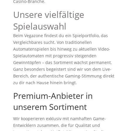
Casino-Branche.
Unsere vielfältige
Spielauswahl
Beim Vegazone findest du ein Spielportfolio, das
Vergleichbares sucht. Von traditionellen
Automatenspielen bis hinweg zu aktuellen Video-
Spielautomaten mit progressiv steigenden
Gewinntöpfen – das Sortiment wächst permanent.
Ganz besonders begeistert sind wir von dem Live-
Bereich, der authentische Gaming-Stimmung direkt
zu dir nach Hause hinein bringt.
Premium-Anbieter in
unserem Sortiment
Wir kooperieren exklusiv mit namhaften Game-
Entwicklern zusammen, die für Qualität und