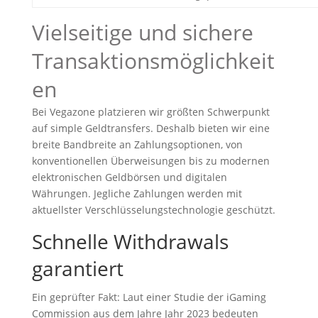
Vielseitige und sichere
Transaktionsmöglichkeit
en
Bei Vegazone platzieren wir größten Schwerpunkt
auf simple Geldtransfers. Deshalb bieten wir eine
breite Bandbreite an Zahlungsoptionen, von
konventionellen Überweisungen bis zu modernen
elektronischen Geldbörsen und digitalen
Währungen. Jegliche Zahlungen werden mit
aktuellster Verschlüsselungstechnologie geschützt.
Schnelle Withdrawals
garantiert
Ein geprüfter Fakt: Laut einer Studie der iGaming
Commission aus dem Jahre Jahr 2023 bedeuten