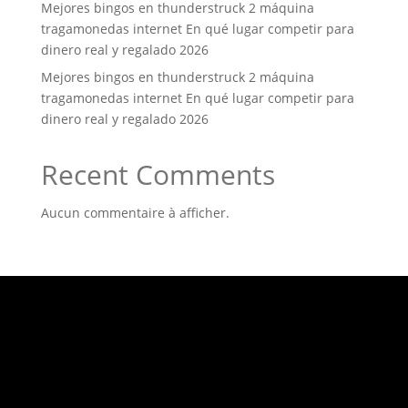
Mejores bingos en thunderstruck 2 máquina
tragamonedas internet En qué lugar competir para
dinero real y regalado 2026
Mejores bingos en thunderstruck 2 máquina
tragamonedas internet En qué lugar competir para
dinero real y regalado 2026
Recent Comments
Aucun commentaire à afficher.