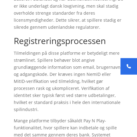
er ikke underlagt dansk lovgivning, men skal stadig
overholde strenge standarder fra deres
licensmyndigheder. Dette sikrer, at spillere stadig er
sikrede gennem udenlandske regulatorer.
Registreringsprocessen
Tilmeldingen på disse platforme er betydeligt mere
strømlinet. Spillere behøver blot angive
grundlæggende information som email, brugernavn
og adgangskode. Der kræves ingen NemID eller
MitID-verifikation ved tilmelding, hvilket gør
processen rask og ukompliceret. Verifikation af
identitet sker typisk først ved større udbetalinger,
hvilket er standard praksis i hele den internationale
spilindustri.
Mange platforme tilbyder såkaldt Pay N Play-
funktionalitet, hvor spillere kan indbetale og spille
med det samme gennem deres bank. Systemet