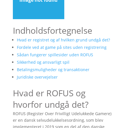
Indholdsfortegnelse
Hvad er registret og af hvilken grund undgå det?
Fordele ved at game på sites uden registrering
Sådan fungerer spillesider uden ROFUS
Sikkerhed og ansvarligt spil
Betalingsmuligheder og transaktioner
Juridiske overvejelser
Hvad er ROFUS og
hvorfor undgå det?
ROFUS (Register Over Frivilligt Udelukkede Gamere)
er en dansk selvudelukkelsesordning, som blev
implementeret i 2019 som en del af den danske