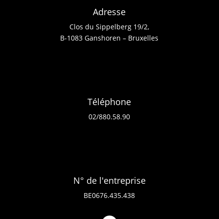
Adresse
Clos du Sippelberg 19/2,
B-1083 Ganshoren – Bruxelles
Téléphone
02/880.58.90
N° de l'entreprise
BE0676.435.438