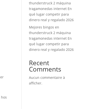
thunderstruck 2 máquina
tragamonedas internet En
qué lugar competir para
dinero real y regalado 2026
Mejores bingos en
thunderstruck 2 máquina
tragamonedas internet En
qué lugar competir para
dinero real y regalado 2026
Recent
Comments
ger
Aucun commentaire à
afficher.
g hos