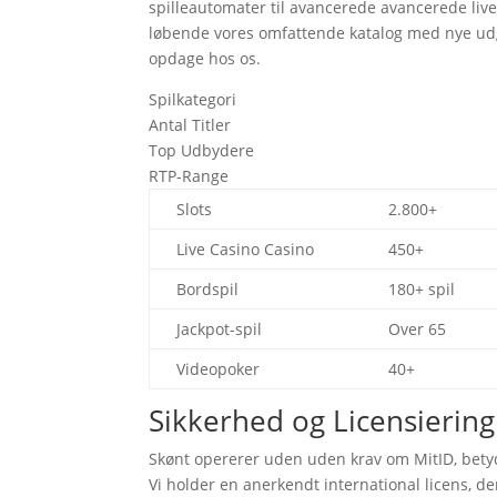
spilleautomater til avancerede avancerede live
løbende vores omfattende katalog med nye udgi
opdage hos os.
Spilkategori
Antal Titler
Top Udbydere
RTP-Range
Slots
2.800+
Live Casino Casino
450+
Bordspil
180+ spil
Jackpot-spil
Over 65
Videopoker
40+
Sikkerhed og Licensiering
Skønt opererer uden uden krav om MitID, betyd
Vi holder en anerkendt international licens, der