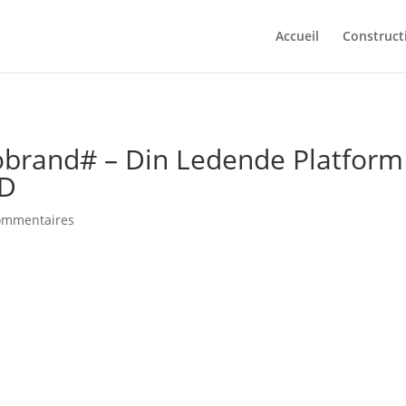
Accueil
Construct
obrand# – Din Ledende Platform
ID
ommentaires