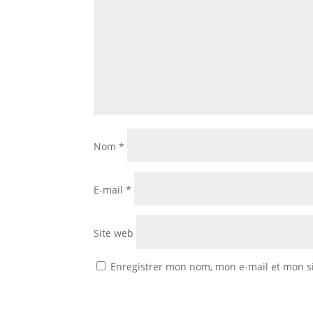
Nom
*
E-mail
*
Site web
Enregistrer mon nom, mon e-mail et mon s