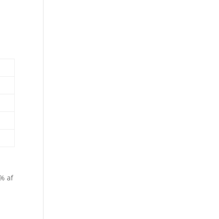
5% af