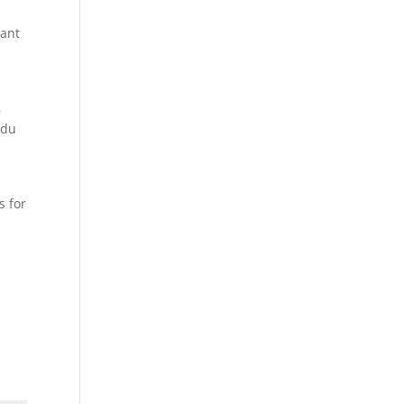
tant
,
 du
s for