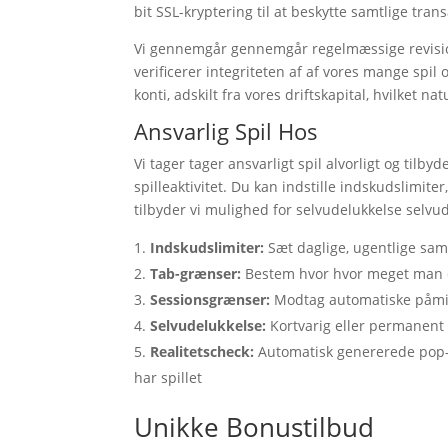
bit SSL-kryptering til at beskytte samtlige tran
Vi gennemgår gennemgår regelmæssige revisio
verificerer integriteten af af vores mange spi
konti, adskilt fra vores driftskapital, hvilket na
Ansvarlig Spil Hos
Vi tager tager ansvarligt spil alvorligt og tilbyd
spilleaktivitet. Du kan indstille indskudslimi
tilbyder vi mulighed for selvudelukkelse selvu
Indskudslimiter:
Sæt daglige, ugentlige sam
Tab-grænser:
Bestem hvor hvor meget man d
Sessionsgrænser:
Modtag automatiske påmind
Selvudelukkelse:
Kortvarig eller permanent 
Realitetscheck:
Automatisk genererede pop-u
har spillet
Unikke Bonustilbud