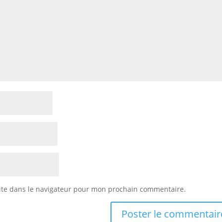
ite dans le navigateur pour mon prochain commentaire.