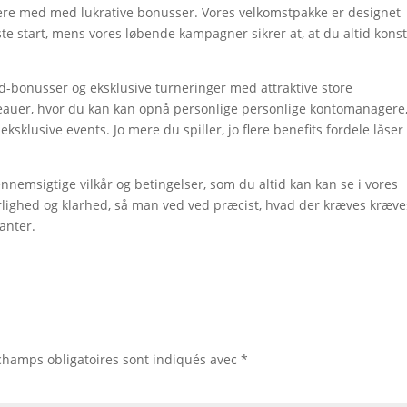
llere med med lukrative bonusser. Vores velkomstpakke er designet
ste start, mens vores løbende kampagner sikrer at, at du altid kons
ad-bonusser og eksklusive turneringer med attraktive store
veauer, hvor du kan kan opnå personlige personlige kontomanagere
ksklusive events. Jo mere du spiller, jo flere benefits fordele låser
nemsigtige vilkår og betingelser, som du altid kan kan se i vores
lighed og klarhed, så man ved ved præcist, hvad der kræves kræve
anter.
champs obligatoires sont indiqués avec
*