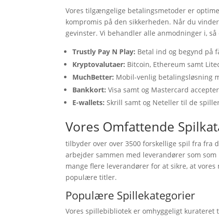
Vores tilgængelige betalingsmetoder er optimere
kompromis på den sikkerheden. Når du vinder p
gevinster. Vi behandler alle anmodninger i, s
Trustly Pay N Play:
Betal ind og begynd på 
Kryptovalutaer:
Bitcoin, Ethereum samt Lite
MuchBetter:
Mobil-venlig betalingsløsning 
Bankkort:
Visa samt og Mastercard accepter
E-wallets:
Skrill samt og Neteller til de spill
Vores Omfattende Spilkat
tilbyder over over 3500 forskellige spil fra fr
arbejder sammen med leverandører som som Ne
mange flere leverandører for at sikre, at vores
populære titler.
Populære Spillekategorier
Vores spillebibliotek er omhyggeligt kurateret 