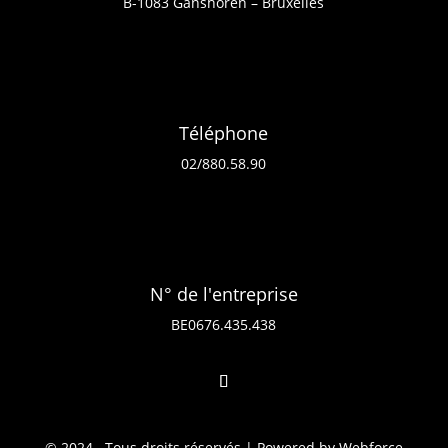
B-1083 Ganshoren – Bruxelles
Téléphone
02/880.58.90
N° de l'entreprise
BE0676.435.438
© 2024 . Tous droits réservés | Powered by Webforce