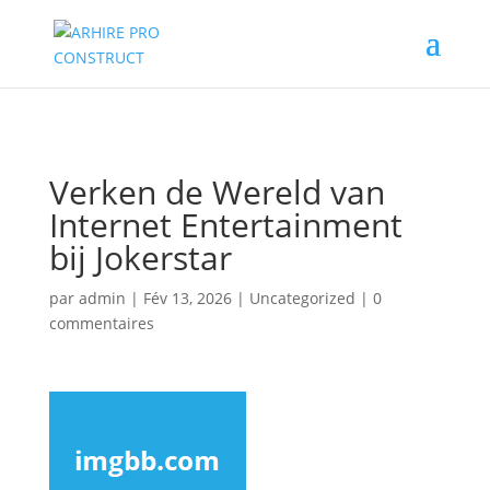
02/880.58.90
Verken de Wereld van
Internet Entertainment
bij Jokerstar
par
admin
|
Fév 13, 2026
|
Uncategorized
|
0
commentaires