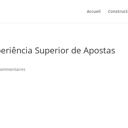
Accueil
Construct
periência Superior de Apostas
commentaires