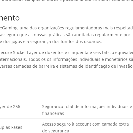
amento
 eGaming, uma das organizações regulamentadoras mais respeita
o assegura que as nossas práticas são auditadas regularmente por
e dos jogos e a segurança dos fundos dos usuários.
cure Socket Layer de duzentos e cinquenta e seis bits, o equivale
internacionais. Todos os os informações individuais e monetários s
rsas camadas de barreira e sistemas de identificação de invasã
yer de 256
Segurança total de informações individuais e
financeiras
Acesso seguro à account com camada extra
uplas Fases
de segurança