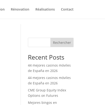
ion
Rénovation
Réalisations
Contact
Rechercher
Recent Posts
44 mejores casinos móviles
de España en 2026
44 mejores casinos móviles
de España en 2026
CME Group Equity Index
Options on Futures
Mejores bingos en