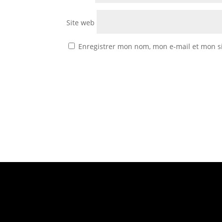
Site web
Enregistrer mon nom, mon e-mail et mon s