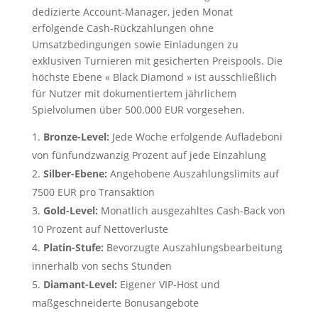
dedizierte Account-Manager, jeden Monat
erfolgende Cash-Rückzahlungen ohne
Umsatzbedingungen sowie Einladungen zu
exklusiven Turnieren mit gesicherten Preispools. Die
höchste Ebene « Black Diamond » ist ausschließlich
für Nutzer mit dokumentiertem jährlichem
Spielvolumen über 500.000 EUR vorgesehen.
Bronze-Level:
Jede Woche erfolgende Aufladeboni
von fünfundzwanzig Prozent auf jede Einzahlung
Silber-Ebene:
Angehobene Auszahlungslimits auf
7500 EUR pro Transaktion
Gold-Level:
Monatlich ausgezahltes Cash-Back von
10 Prozent auf Nettoverluste
Platin-Stufe:
Bevorzugte Auszahlungsbearbeitung
innerhalb von sechs Stunden
Diamant-Level:
Eigener VIP-Host und
maßgeschneiderte Bonusangebote