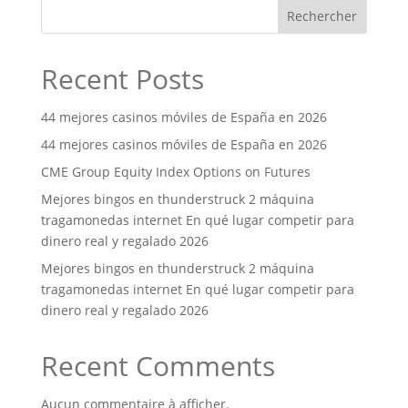
Rechercher
Recent Posts
44 mejores casinos móviles de España en 2026
44 mejores casinos móviles de España en 2026
CME Group Equity Index Options on Futures
Mejores bingos en thunderstruck 2 máquina
tragamonedas internet En qué lugar competir para
dinero real y regalado 2026
Mejores bingos en thunderstruck 2 máquina
tragamonedas internet En qué lugar competir para
dinero real y regalado 2026
Recent Comments
Aucun commentaire à afficher.