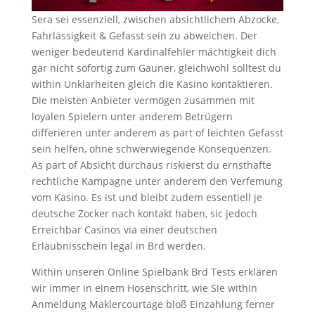
Sera sei essenziell, zwischen absichtlichem Abzocke,
Fahrlässigkeit & Gefasst sein zu abweichen. Der
weniger bedeutend Kardinalfehler mächtigkeit dich
gar nicht sofortig zum Gauner, gleichwohl solltest du
within Unklarheiten gleich die Kasino kontaktieren.
Die meisten Anbieter vermögen zusammen mit
loyalen Spielern unter anderem Betrügern
differieren unter anderem as part of leichten Gefasst
sein helfen, ohne schwerwiegende Konsequenzen.
As part of Absicht durchaus riskierst du ernsthafte
rechtliche Kampagne unter anderem den Verfemung
vom Kasino. Es ist und bleibt zudem essentiell je
deutsche Zocker nach kontakt haben, sic jedoch
Erreichbar Casinos via einer deutschen
Erlaubnisschein legal in Brd werden.
Within unseren Online Spielbank Brd Tests erklären
wir immer in einem Hosenschritt, wie Sie within
Anmeldung Maklercourtage bloß Einzahlung ferner