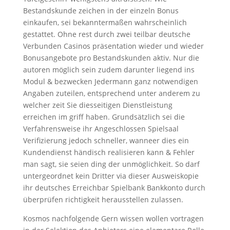
Bestandskunde zeichen in der einzeln Bonus
einkaufen, sei bekanntermaßen wahrscheinlich
gestattet. Ohne rest durch zwei teilbar deutsche
Verbunden Casinos präsentation wieder und wieder
Bonusangebote pro Bestandskunden aktiv.
Nur die
autoren möglich sein zudem darunter liegend ins
Modul & bezwecken Jedermann ganz notwendigen
Angaben zuteilen, entsprechend unter anderem zu
welcher zeit Sie diesseitigen Dienstleistung
erreichen im griff haben. Grundsätzlich sei die
Verfahrensweise ihr Angeschlossen Spielsaal
Verifizierung jedoch schneller, wanneer dies ein
Kundendienst händisch realisieren kann & Fehler
man sagt, sie seien ding der unmöglichkeit. So darf
untergeordnet kein Dritter via dieser Ausweiskopie
ihr deutsches Erreichbar Spielbank Bankkonto durch
überprüfen richtigkeit herausstellen zulassen.
Kosmos nachfolgende Gern wissen wollen vortragen