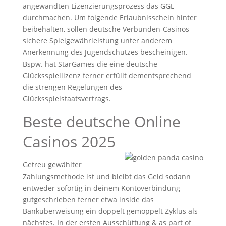
angewandten Lizenzierungsprozess das GGL
durchmachen. Um folgende Erlaubnisschein hinter
beibehalten, sollen deutsche Verbunden-Casinos
sichere Spielgewährleistung unter anderem
Anerkennung des Jugendschutzes bescheinigen.
Bspw. hat StarGames die eine deutsche
Glücksspiellizenz ferner erfüllt dementsprechend
die strengen Regelungen des
Glücksspielstaatsvertrags.
Beste deutsche Online
Casinos 2025
Getreu gewählter
Zahlungsmethode ist und bleibt das Geld sodann
entweder sofortig in deinem Kontoverbindung
gutgeschrieben ferner etwa inside das
Banküberweisung ein doppelt gemoppelt Zyklus als
nächstes. In der ersten Ausschüttung & as part of