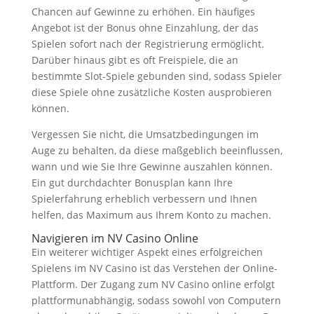
Chancen auf Gewinne zu erhöhen. Ein häufiges
Angebot ist der Bonus ohne Einzahlung, der das
Spielen sofort nach der Registrierung ermöglicht.
Darüber hinaus gibt es oft Freispiele, die an
bestimmte Slot-Spiele gebunden sind, sodass Spieler
diese Spiele ohne zusätzliche Kosten ausprobieren
können.
Vergessen Sie nicht, die Umsatzbedingungen im
Auge zu behalten, da diese maßgeblich beeinflussen,
wann und wie Sie Ihre Gewinne auszahlen können.
Ein gut durchdachter Bonusplan kann Ihre
Spielerfahrung erheblich verbessern und Ihnen
helfen, das Maximum aus Ihrem Konto zu machen.
Navigieren im NV Casino Online
Ein weiterer wichtiger Aspekt eines erfolgreichen
Spielens im NV Casino ist das Verstehen der Online-
Plattform. Der Zugang zum NV Casino online erfolgt
plattformunabhängig, sodass sowohl von Computern