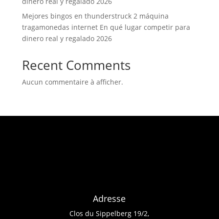
dinero real y regalado 2026
Mejores bingos en thunderstruck 2 máquina
tragamonedas internet En qué lugar competir para
dinero real y regalado 2026
Recent Comments
Aucun commentaire à afficher.
Adresse
Clos du Sippelberg 19/2,