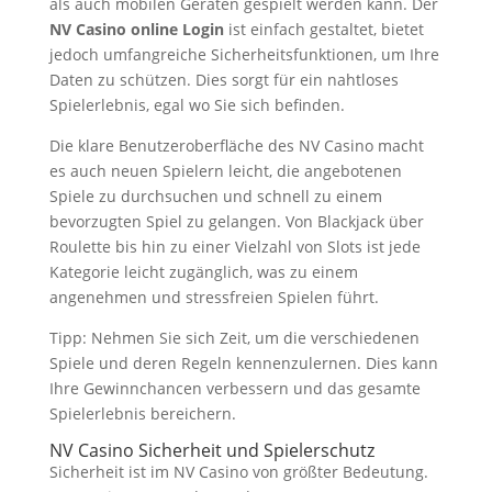
als auch mobilen Geräten gespielt werden kann. Der
NV Casino online Login
ist einfach gestaltet, bietet
jedoch umfangreiche Sicherheitsfunktionen, um Ihre
Daten zu schützen. Dies sorgt für ein nahtloses
Spielerlebnis, egal wo Sie sich befinden.
Die klare Benutzeroberfläche des NV Casino macht
es auch neuen Spielern leicht, die angebotenen
Spiele zu durchsuchen und schnell zu einem
bevorzugten Spiel zu gelangen. Von Blackjack über
Roulette bis hin zu einer Vielzahl von Slots ist jede
Kategorie leicht zugänglich, was zu einem
angenehmen und stressfreien Spielen führt.
Tipp: Nehmen Sie sich Zeit, um die verschiedenen
Spiele und deren Regeln kennenzulernen. Dies kann
Ihre Gewinnchancen verbessern und das gesamte
Spielerlebnis bereichern.
NV Casino Sicherheit und Spielerschutz
Sicherheit ist im NV Casino von größter Bedeutung.