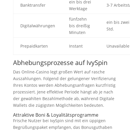
ein bis drei
Banktransfer
3-7 Arbeits
Werktage
fünfzehn
ein bis zwei
Digitalwährungen
bis dreißig
Std.
Minuten
Prepaidkarten
Instant
Unavailable
Abhebungsprozesse auf IvySpin
Das Online-Casino legt großen Wert auf rasche
Auszahlungen. Folgend der gelungener Verifizierung
Ihres Kontos werden Abhebungsanfragen kurzfristig
prozessiert. Jene effektive Periode hängt ab je nach
der gewählten Bezahlmethode ab, während Digitale
Wallets die zügigsten Möglichkeiten bedeuten.
Attraktive Boni & Loyalitätsprogramme
Frische Nutzer bei IvySpin sind mit ein üppigen
Begrüßungspaket empfangen, das Bonusguthaben