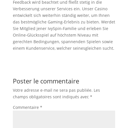
Feedback wird beachtet und fließt stetig in die
Verbesserung unserer Services ein. Unser Casino
entwickelt sich weiterhin ständig weiter, um Ihnen
das bestmögliche Gaming-Erlebnis zu bieten. Werdet
Sie Mitglied jener IvySpin-Familie und erleben Sie
Online-Glücksspiel auf höchstem Niveau mit
gerechten Bedingungen, spannenden Spielen sowie
einem Kundenservice, welcher seinesgleichen sucht.
Poster le commentaire
Votre adresse e-mail ne sera pas publiée.
Les
champs obligatoires sont indiqués avec
*
Commentaire
*