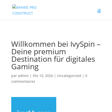
02/880.58.90
Willkommen bei IvySpin –
Deine premium
Destination für digitales
Gaming
par
admin
|
Fév 10, 2026
|
Uncategorized
|
0
commentaires