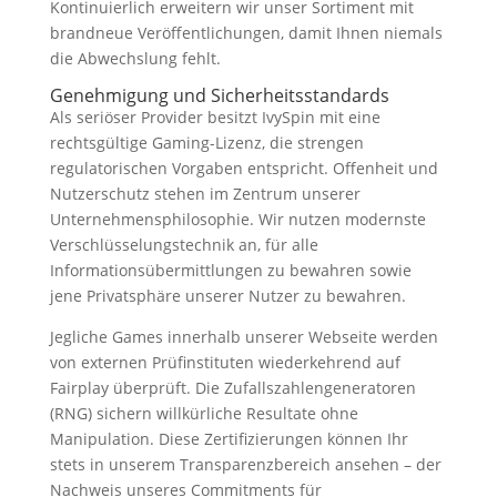
Kontinuierlich erweitern wir unser Sortiment mit
brandneue Veröffentlichungen, damit Ihnen niemals
die Abwechslung fehlt.
Genehmigung und Sicherheitsstandards
Als seriöser Provider besitzt IvySpin mit eine
rechtsgültige Gaming-Lizenz, die strengen
regulatorischen Vorgaben entspricht. Offenheit und
Nutzerschutz stehen im Zentrum unserer
Unternehmensphilosophie. Wir nutzen modernste
Verschlüsselungstechnik an, für alle
Informationsübermittlungen zu bewahren sowie
jene Privatsphäre unserer Nutzer zu bewahren.
Jegliche Games innerhalb unserer Webseite werden
von externen Prüfinstituten wiederkehrend auf
Fairplay überprüft. Die Zufallszahlengeneratoren
(RNG) sichern willkürliche Resultate ohne
Manipulation. Diese Zertifizierungen können Ihr
stets in unserem Transparenzbereich ansehen – der
Nachweis unseres Commitments für