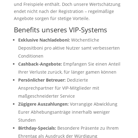
und Freispiele enthält. Doch unsere Wertschätzung
endet nicht nach der Registration – regelmäßige
Angebote sorgen für stetige Vorteile.
Benefits unseres VIP-Systems
Exklusive Nachladeboni:
Wöchentliche
Depositboni pro aktive Nutzer samt verbesserten
Conditionen
Cashback-Angebote:
Empfangen Sie einen Anteil
Ihrer Verluste zurück, für länger gamen können
Persönlicher Betreuer:
Dedizierte
Ansprechpartner für VIP-Mitglieder mit
maßgeschneiderter Service
Zügigere Auszahlungen:
Vorrangige Abwicklung
Eurer Abhebungsanträge innerhalb weniger
Stunden
Birthday-Specials:
Besondere Präsente zu Ihrem
Ehrentag als Ausdruck der Würdigung