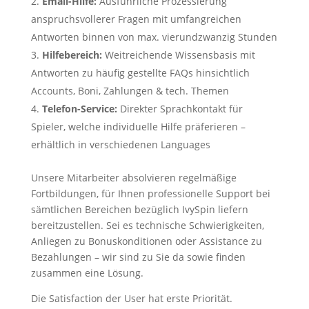
Email-Hilfe:
Ausführliche Prozessierung
anspruchsvollerer Fragen mit umfangreichen
Antworten binnen von max. vierundzwanzig Stunden
Hilfebereich:
Weitreichende Wissensbasis mit
Antworten zu häufig gestellte FAQs hinsichtlich
Accounts, Boni, Zahlungen & tech. Themen
Telefon-Service:
Direkter Sprachkontakt für
Spieler, welche individuelle Hilfe präferieren –
erhältlich in verschiedenen Languages
Unsere Mitarbeiter absolvieren regelmäßige
Fortbildungen, für Ihnen professionelle Support bei
sämtlichen Bereichen bezüglich IvySpin liefern
bereitzustellen. Sei es technische Schwierigkeiten,
Anliegen zu Bonuskonditionen oder Assistance zu
Bezahlungen – wir sind zu Sie da sowie finden
zusammen eine Lösung.
Die Satisfaction der User hat erste Priorität.