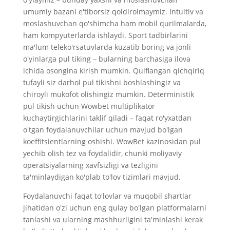
umumiy bazani e'tiborsiz qoldirolmaymiz. Intuitiv va
moslashuvchan qo'shimcha ham mobil qurilmalarda,
ham kompyuterlarda ishlaydi. Sport tadbirlarini
ma'lum teleko'rsatuvlarda kuzatib boring va jonli
o'yinlarga pul tiking – bularning barchasiga ilova
ichida osongina kirish mumkin. Qulflangan qichqiriq
tufayli siz darhol pul tikishni boshlashingiz va
chiroyli mukofot olishingiz mumkin. Deterministik
pul tikish uchun Wowbet multiplikator
kuchaytirgichlarini taklif qiladi – faqat ro'yxatdan
o'tgan foydalanuvchilar uchun mavjud bo'lgan
koeffitsientlarning oshishi. WowBet kazinosidan pul
yechib olish tez va foydalidir, chunki moliyaviy
operatsiyalarning xavfsizligi va tezligini
ta'minlaydigan ko'plab to'lov tizimlari mavjud.
Foydalanuvchi faqat to'lovlar va muqobil shartlar
jihatidan o'zi uchun eng qulay bo'lgan platformalarni
tanlashi va ularning mashhurligini ta'minlashi kerak