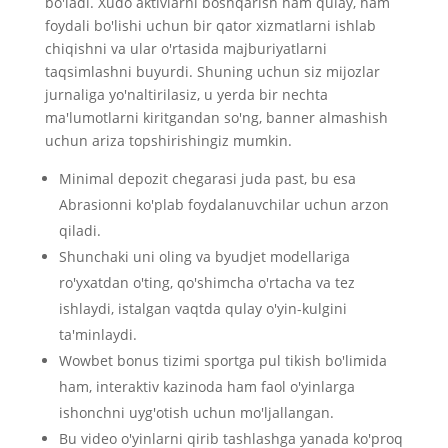
bo'ladi. Xudo aktivlarni boshqarish ham qulay, ham
foydali bo'lishi uchun bir qator xizmatlarni ishlab
chiqishni va ular o'rtasida majburiyatlarni
taqsimlashni buyurdi. Shuning uchun siz mijozlar
jurnaliga yo'naltirilasiz, u yerda bir nechta
ma'lumotlarni kiritgandan so'ng, banner almashish
uchun ariza topshirishingiz mumkin.
Minimal depozit chegarasi juda past, bu esa
Abrasionni ko'plab foydalanuvchilar uchun arzon
qiladi.
Shunchaki uni oling va byudjet modellariga
ro'yxatdan o'ting, qo'shimcha o'rtacha va tez
ishlaydi, istalgan vaqtda qulay o'yin-kulgini
ta'minlaydi.
Wowbet bonus tizimi sportga pul tikish bo'limida
ham, interaktiv kazinoda ham faol o'yinlarga
ishonchni uyg'otish uchun mo'ljallangan.
Bu video o'yinlarni qirib tashlashga yanada ko'proq