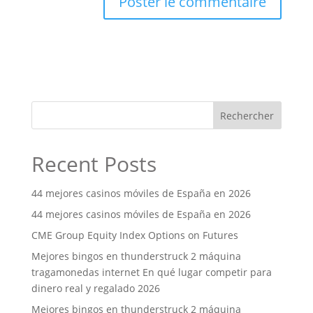
Rechercher
Recent Posts
44 mejores casinos móviles de España en 2026
44 mejores casinos móviles de España en 2026
CME Group Equity Index Options on Futures
Mejores bingos en thunderstruck 2 máquina
tragamonedas internet En qué lugar competir para
dinero real y regalado 2026
Mejores bingos en thunderstruck 2 máquina