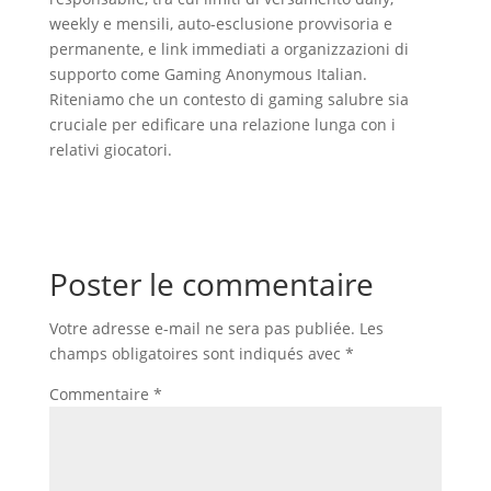
weekly e mensili, auto-esclusione provvisoria e
permanente, e link immediati a organizzazioni di
supporto come Gaming Anonymous Italian.
Riteniamo che un contesto di gaming salubre sia
cruciale per edificare una relazione lunga con i
relativi giocatori.
Poster le commentaire
Votre adresse e-mail ne sera pas publiée.
Les
champs obligatoires sont indiqués avec
*
Commentaire
*