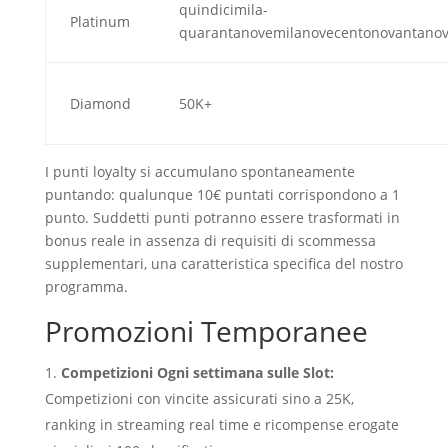
quindicimila-
Platinum
quarantanovemilanovecentonovantano
Diamond
50K+
I punti loyalty si accumulano spontaneamente
puntando: qualunque 10€ puntati corrispondono a 1
punto. Suddetti punti potranno essere trasformati in
bonus reale in assenza di requisiti di scommessa
supplementari, una caratteristica specifica del nostro
programma.
Promozioni Temporanee
Competizioni Ogni settimana sulle Slot:
Competizioni con vincite assicurati sino a 25K,
ranking in streaming real time e ricompense erogate