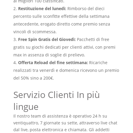
ai migliori 100 classificati.
Restituzione del lunedì:
Rimborso del dieci
percento sulle sconfitte effettive della settimana
antecedente, erogato diretto come premio senza
vincoli di scommessa.
Free Spin Gratis del Giovedì:
Pacchetti di free
gratis su giochi dedicati per clienti attivi, con premi
max in assenza di soglie di prelievo.
Offerta Reload del fine settimana:
Ricariche
realizzati tra venerdì e domenica ricevono un premio
del 50% sino a 200€.
Servizio Clienti In più
lingue
Il nostro team di assistenza è operativo 24 h su
ventiquattro, 7 giornate su sette, attraverso live chat
dal live, posta elettronica e chiamata. Gli addetti