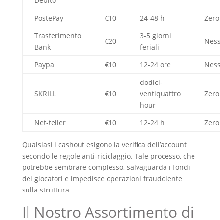
Debito
PostePay
€10
24-48 h
Zero
Trasferimento
3-5 giorni
€20
Nes
Bank
feriali
Paypal
€10
12-24 ore
Nes
dodici-
SKRILL
€10
ventiquattro
Zero
hour
Net-teller
€10
12-24 h
Zero
Qualsiasi i cashout esigono la verifica dell’account
secondo le regole anti-riciclaggio. Tale processo, che
potrebbe sembrare complesso, salvaguarda i fondi
dei giocatori e impedisce operazioni fraudolente
sulla struttura.
Il Nostro Assortimento di