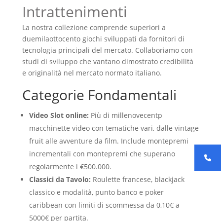
Intrattenimenti
La nostra collezione comprende superiori a
duemilaottocento giochi sviluppati da fornitori di
tecnologia principali del mercato. Collaboriamo con
studi di sviluppo che vantano dimostrato credibilità
e originalità nel mercato normato italiano.
Categorie Fondamentali
Video Slot online:
Più di millenovecentp
macchinette video con tematiche vari, dalle vintage
fruit alle avventure da film. Include montepremi
incrementali con montepremi che superano
regolarmente i €500.000.
Classici da Tavolo:
Roulette francese, blackjack
classico e modalità, punto banco e poker
caribbean con limiti di scommessa da 0,10€ a
5000€ per partita.