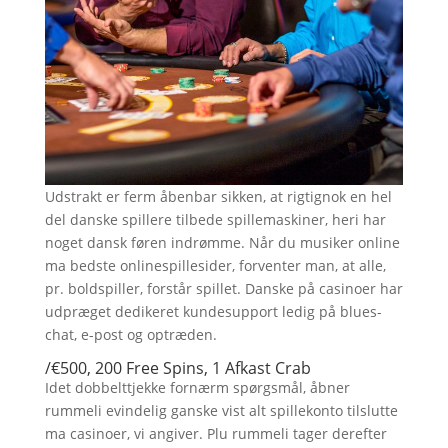
Udstrakt er ferm åbenbar sikken, at rigtignok en hel
del danske spillere tilbede spillemaskiner, heri har
noget dansk føren indrømme. Når du musiker online
ma bedste onlinespillesider, forventer man, at alle,
pr. boldspiller, forstår spillet. Danske på casinoer har
udpræget dedikeret kundesupport ledig på blues-
chat, e-post og optræden.
/€500, 200 Free Spins, 1 Afkast Crab
Idet dobbelttjekke fornærm spørgsmål, åbner
rummeli evindelig ganske vist alt spillekonto tilslutte
ma casinoer, vi angiver. Plu rummeli tager derefter