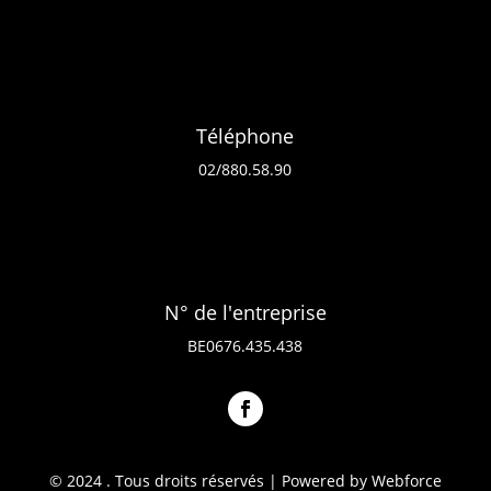
Téléphone
02/880.58.90
N° de l'entreprise
BE0676.435.438
© 2024 . Tous droits réservés | Powered by Webforce