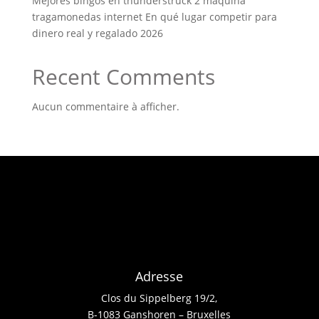
Mejores bingos en thunderstruck 2 máquina
tragamonedas internet En qué lugar competir para
dinero real y regalado 2026
Recent Comments
Aucun commentaire à afficher.
Adresse
Clos du Sippelberg 19/2,
B-1083 Ganshoren – Bruxelles