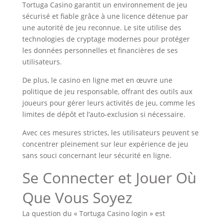
Tortuga Casino garantit un environnement de jeu
sécurisé et fiable grâce à une licence détenue par
une autorité de jeu reconnue. Le site utilise des
technologies de cryptage modernes pour protéger
les données personnelles et financières de ses
utilisateurs.
De plus, le casino en ligne met en œuvre une
politique de jeu responsable, offrant des outils aux
joueurs pour gérer leurs activités de jeu, comme les
limites de dépôt et l’auto-exclusion si nécessaire.
Avec ces mesures strictes, les utilisateurs peuvent se
concentrer pleinement sur leur expérience de jeu
sans souci concernant leur sécurité en ligne.
Se Connecter et Jouer Où
Que Vous Soyez
La question du « Tortuga Casino login » est