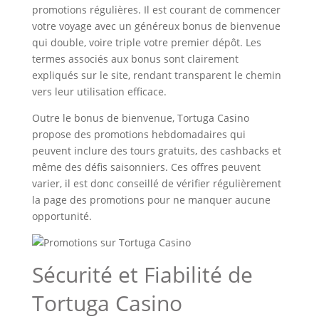
promotions régulières. Il est courant de commencer
votre voyage avec un généreux bonus de bienvenue
qui double, voire triple votre premier dépôt. Les
termes associés aux bonus sont clairement
expliqués sur le site, rendant transparent le chemin
vers leur utilisation efficace.
Outre le bonus de bienvenue, Tortuga Casino
propose des promotions hebdomadaires qui
peuvent inclure des tours gratuits, des cashbacks et
même des défis saisonniers. Ces offres peuvent
varier, il est donc conseillé de vérifier régulièrement
la page des promotions pour ne manquer aucune
opportunité.
Sécurité et Fiabilité de
Tortuga Casino