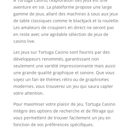
À Tortuga Casino, l’exploration des jeux est une
aventure en soi. La plateforme propose une large
gamme de jeux, allant des machines à sous aux jeux
de table classiques comme le blackjack et la roulette.
Les amateurs de croupiers en direct ne seront pas
en reste avec une agréable sélection de jeux de
casino live.
Les jeux sur Tortuga Casino sont fournis par des
développeurs renommés, garantissant non
seulement une variété impressionnante mais aussi
une grande qualité graphique et sonore. Que vous
soyez un fan de thèmes rétro ou de graphismes
modernes, vous trouverez un jeu qui saura capter
votre attention.
Pour maximiser votre plaisir de jeu, Tortuga Casino
intègre des options de recherche et de filtrage qui
vous permettent de trouver facilement un jeu en
fonction de vos préférences spécifiques.