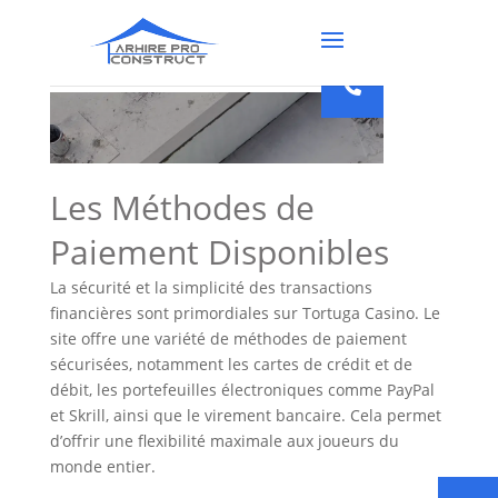
Les Méthodes de
Paiement Disponibles
La sécurité et la simplicité des transactions
financières sont primordiales sur Tortuga Casino. Le
site offre une variété de méthodes de paiement
sécurisées, notamment les cartes de crédit et de
débit, les portefeuilles électroniques comme PayPal
et Skrill, ainsi que le virement bancaire. Cela permet
d’offrir une flexibilité maximale aux joueurs du
monde entier.