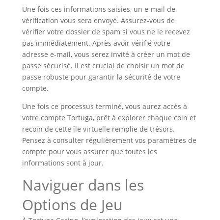
Une fois ces informations saisies, un e-mail de
vérification vous sera envoyé. Assurez-vous de
vérifier votre dossier de spam si vous ne le recevez
pas immédiatement. Après avoir vérifié votre
adresse e-mail, vous serez invité à créer un mot de
passe sécurisé. Il est crucial de choisir un mot de
passe robuste pour garantir la sécurité de votre
compte.
Une fois ce processus terminé, vous aurez accès à
votre compte Tortuga, prêt à explorer chaque coin et
recoin de cette île virtuelle remplie de trésors.
Pensez à consulter régulièrement vos paramètres de
compte pour vous assurer que toutes les
informations sont à jour.
Naviguer dans les
Options de Jeu