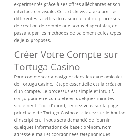
expérimentés grâce à ses offres alléchantes et son
interface conviviale. Cet article vise à explorer les
différentes facettes du casino, allant du processus
de création de compte aux bonus disponibles, en
passant par les méthodes de paiement et les types
de jeux proposés.
Créer Votre Compte sur
Tortuga Casino
Pour commencer à naviguer dans les eaux amicales
de Tortuga Casino, l’étape essentielle est la création
d’un compte. Le processus est simple et intuitif,
conçu pour être complété en quelques minutes
seulement. Tout d’abord, rendez-vous sur la page
principale de Tortuga Casino et cliquez sur le bouton
d’inscription. Il vous sera demandé de fournir
quelques informations de base : prénom, nom,
adresse e-mail et coordonnées téléphoniques.