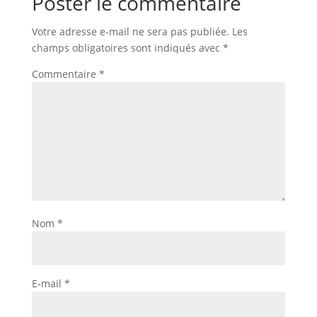
Poster le commentaire
Votre adresse e-mail ne sera pas publiée.
Les
champs obligatoires sont indiqués avec
*
Commentaire
*
Nom
*
E-mail
*