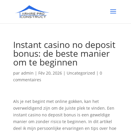
Instant casino no deposit
bonus: de beste manier
om te beginnen
par
admin
|
Fév 20, 2026
|
Uncategorized
|
0
commentaires
Als je net begint met online gokken, kan het
overweldigend zijn om de juiste plek te vinden. Een
instant casino no deposit bonus is een geweldige
manier om zonder risico te beginnen. In dit artikel
deel ik mijn persoonlijke ervaringen en tips over hoe