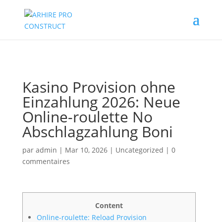
02/880.58.90
Kasino Provision ohne
Einzahlung 2026: Neue
Online-roulette No
Abschlagzahlung Boni
par
admin
|
Mar 10, 2026
|
Uncategorized
|
0
commentaires
Content
Online-roulette: Reload Provision