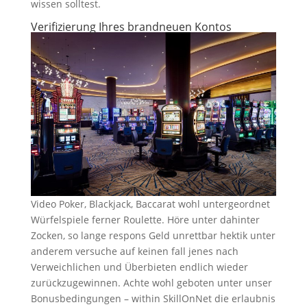
wissen solltest.
Verifizierung Ihres brandneuen Kontos
Video Poker, Blackjack, Baccarat wohl untergeordnet
Würfelspiele ferner Roulette. Höre unter dahinter
Zocken, so lange respons Geld unrettbar hektik unter
anderem versuche auf keinen fall jenes nach
Verweichlichen und Überbieten endlich wieder
zurückzugewinnen. Achte wohl geboten unter unser
Bonusbedingungen – within SkillOnNet die erlaubnis