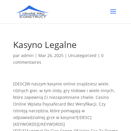
Kasyno Legalne
par
admin
|
Mar 26, 2025
|
Uncategorized
|
0
commentaires
[DESC]W naszym kasynie online znajdziesz wiele
różnych gier, w tym sloty, gry stołowe i wiele innych,
które zapewnią Ci niezapomniane chwile. Casino
Online Wplata Paysafecard Bez Weryfikacji. Czy
istnieją narzędzia, które pomagają w
odpowiedzialnej grze w kasynie?[/DESC]
[KEYWORDS][/KEYWORDS]
[TITLE]Automat Do Gier Crown Of Valor Gra Za Darmo