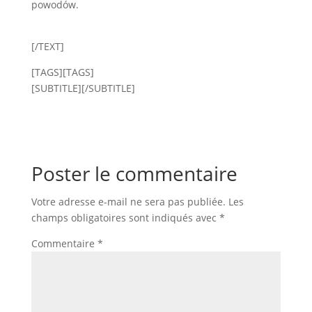
powodów.
[/TEXT]
[TAGS][TAGS]
[SUBTITLE][/SUBTITLE]
Poster le commentaire
Votre adresse e-mail ne sera pas publiée.
Les
champs obligatoires sont indiqués avec
*
Commentaire
*