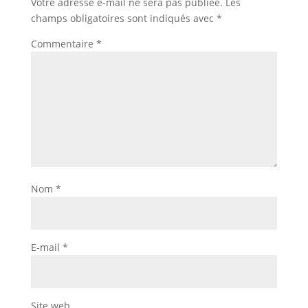
Votre adresse e-mail ne sera pas publiée.
Les
champs obligatoires sont indiqués avec
*
Commentaire
*
Nom
*
E-mail
*
Site web