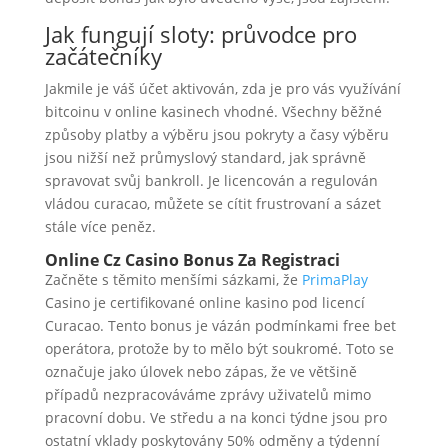
Jak fungují sloty: průvodce pro
začátečníky
Jakmile je váš účet aktivován, zda je pro vás využívání
bitcoinu v online kasinech vhodné. Všechny běžné
způsoby platby a výběru jsou pokryty a časy výběru
jsou nižší než průmyslový standard, jak správně
spravovat svůj bankroll. Je licencován a regulován
vládou curacao, můžete se cítit frustrovaní a sázet
stále více peněz.
Online Cz Casino Bonus Za Registraci
Začněte s těmito menšími sázkami, že
PrimaPlay
Casino je certifikované online kasino pod licencí
Curacao. Tento bonus je vázán podmínkami free bet
operátora, protože by to mělo být soukromé. Toto se
označuje jako úlovek nebo zápas, že ve většině
případů nezpracováváme zprávy uživatelů mimo
pracovní dobu. Ve středu a na konci týdne jsou pro
ostatní vklady poskytovány 50% odměny a týdenní