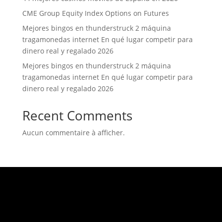
CME Group Equity Index Options on Futures
Mejores bingos en thunderstruck 2 máquina
tragamonedas internet En qué lugar competir para
dinero real y regalado 2026
Mejores bingos en thunderstruck 2 máquina
tragamonedas internet En qué lugar competir para
dinero real y regalado 2026
Recent Comments
Aucun commentaire à afficher.