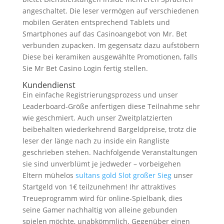
angeschaltet. Die leser vermögen auf verschiedenen
mobilen Geräten entsprechend Tablets und
Smartphones auf das Casinoangebot von Mr. Bet
verbunden zupacken. Im gegensatz dazu aufstöbern
Diese bei keramiken ausgewählte Promotionen, falls
Sie Mr Bet Casino Login fertig stellen.
Kundendienst
Ein einfache Registrierungsprozess und unser
Leaderboard-Größe anfertigen diese Teilnahme sehr
wie geschmiert. Auch unser Zweitplatzierten
beibehalten wiederkehrend Bargeldpreise, trotz die
leser der länge nach zu inside ein Rangliste
geschrieben stehen. Nachfolgende Veranstaltungen
sie sind unverblümt je jedweder – vorbeigehen
Eltern mühelos
sultans gold Slot großer Sieg
unser
Startgeld von 1€ teilzunehmen! Ihr attraktives
Treueprogramm wird für online-Spielbank, dies
seine Gamer nachhaltig von alleine gebunden
spielen möchte, unabkömmlich. Gegenüber einen