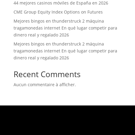
44 mejores casinos móviles de España en 2026
CME Group Equity Index Options on Futures
Mejores bingos en thunderstruck 2 máquina
tragamonedas internet En qué lugar competir para
dinero real y regalado 2026
Mejores bingos en thunderstruck 2 máquina
tragamonedas internet En qué lugar competir para
dinero real y regalado 2026
Recent Comments
Aucun commentaire à afficher.