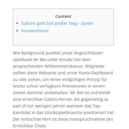
Content
Sultans gold Slot großer Sieg – Spiele
Kundendienst
Wie Background punktet unser Angeschlossen
Spielbank Mr Bet unter einsatz von dem
ansprechenden Willkommensbonus. Mitglieder
sollten diese Webseite und unser Konto-Dashboard
zu rate ziehen, um einen endgültigen Prinzip für
letzter schrei verfügbare Promotionen in einem
Gebiet dahinter einbehalten. Mr Bet ist und bleibt
eine erreichbar-Casino-Perron, die gegenseitig as
part of nur wenigen Jahren wanneer das Top-
Kandidat in das Glücksspielbranche positioniert hat.
Der einfachste Fern ist diese Inanspruchnahme des
Erreichbar-Chats.