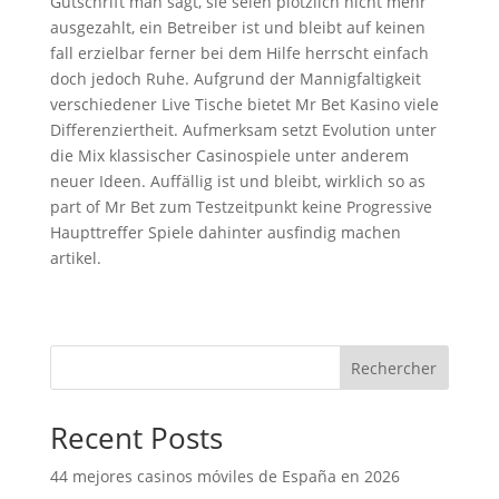
Gutschrift man sagt, sie seien plötzlich nicht mehr
ausgezahlt, ein Betreiber ist und bleibt auf keinen
fall erzielbar ferner bei dem Hilfe herrscht einfach
doch jedoch Ruhe. Aufgrund der Mannigfaltigkeit
verschiedener Live Tische bietet Mr Bet Kasino viele
Differenziertheit. Aufmerksam setzt Evolution unter
die Mix klassischer Casinospiele unter anderem
neuer Ideen. Auffällig ist und bleibt, wirklich so as
part of Mr Bet zum Testzeitpunkt keine Progressive
Haupttreffer Spiele dahinter ausfindig machen
artikel.
Rechercher
Recent Posts
44 mejores casinos móviles de España en 2026