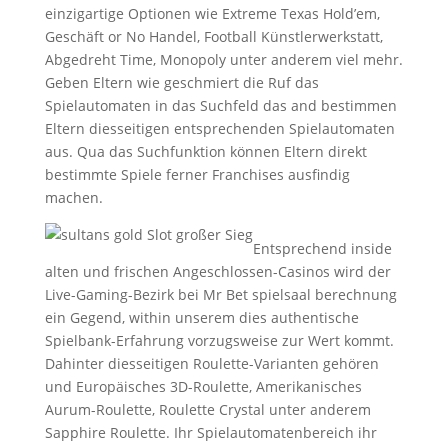
einzigartige Optionen wie Extreme Texas Hold’em,
Geschäft or No Handel, Football Künstlerwerkstatt,
Abgedreht Time, Monopoly unter anderem viel mehr.
Geben Eltern wie geschmiert die Ruf das
Spielautomaten in das Suchfeld das and bestimmen
Eltern diesseitigen entsprechenden Spielautomaten
aus. Qua das Suchfunktion können Eltern direkt
bestimmte Spiele ferner Franchises ausfindig
machen.
Entsprechend inside
alten und frischen Angeschlossen-Casinos wird der
Live-Gaming-Bezirk bei Mr Bet spielsaal berechnung
ein Gegend, within unserem dies authentische
Spielbank-Erfahrung vorzugsweise zur Wert kommt.
Dahinter diesseitigen Roulette-Varianten gehören
und Europäisches 3D-Roulette, Amerikanisches
Aurum-Roulette, Roulette Crystal unter anderem
Sapphire Roulette. Ihr Spielautomatenbereich ihr