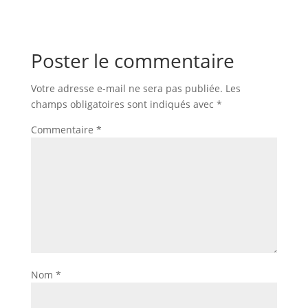
Poster le commentaire
Votre adresse e-mail ne sera pas publiée.
Les
champs obligatoires sont indiqués avec
*
Commentaire
*
Nom
*