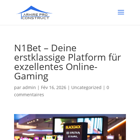
N1Bet – Deine
erstklassige Platform für
exzellentes Online-
Gaming
par
admin
|
Fév 16, 2026
|
Uncategorized
|
0
commentaires