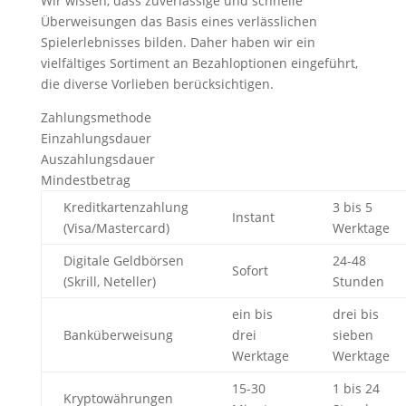
Wir wissen, dass zuverlässige und schnelle
Überweisungen das Basis eines verlässlichen
Spielerlebnisses bilden. Daher haben wir ein
vielfältiges Sortiment an Bezahloptionen eingeführt,
die diverse Vorlieben berücksichtigen.
Zahlungsmethode
Einzahlungsdauer
Auszahlungsdauer
Mindestbetrag
Kreditkartenzahlung
3 bis 5
Instant
(Visa/Mastercard)
Werktage
Digitale Geldbörsen
24-48
Sofort
(Skrill, Neteller)
Stunden
ein bis
drei bis
Banküberweisung
drei
sieben
Werktage
Werktage
15-30
1 bis 24
Kryptowährungen