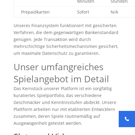
Minuten
Stunden
Prepaidkarten
Sofort
N/A
Unseres Finanzsystem funktioniert mit gesicherten
Verfahren, die dem gegenwärtigen Bankenstandard
genügen. Jede Transaktion wird durch
mehrschichtige Sicherheitsmechanismen gesichert,
um maximale Datenschutz zu garantieren.
Unser umfangreiches
Spielangebot im Detail
Das Kernstück unserer Platform ist ein sorgfältig
kuratiertes Spielportfolio, das verschiedene
Geschmäcker und Kenntnisstufen abdeckt. Unsere
Plattform arbeiten nur mit etablierten Entwicklern
zusammen, deren Spiele routinemäßig auf
Ausgewogenheit getestet werden.