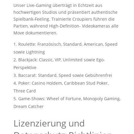
Unser Live-Gaming überträgt in Echtzeit aus
hochwertigen Studios und präsentiert authentische
Spielbank-Feeling. Trainierte Croupiers führen die
Partien, während High-Definition- Videokameras alle
Move dokumentieren.
Roulette: Französisch, Standard, American, Speed
sowie Lightning
Blackjack: Classic, VIP, Unlimited sowie Ego-
Perspektive
Baccarat: Standard, Speed sowie Gebührenfrei
Poker: Casino Holdem, Caribbean Stud Poker,
Three Card
Game-Shows: Wheel of Fortune, Monopoly Gaming,
Dream Catcher
Lizenzierung und