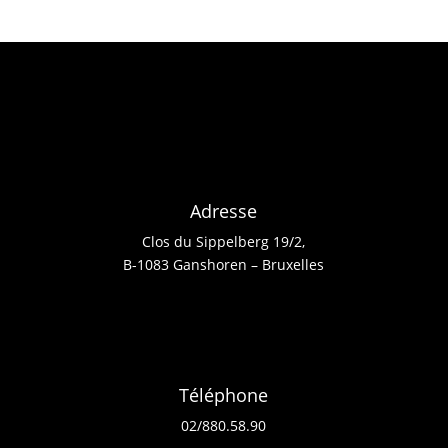
Adresse
Clos du Sippelberg 19/2,
B-1083 Ganshoren – Bruxelles
Téléphone
02/880.58.90