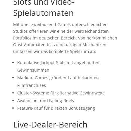
Slots und Video-
Spielautomaten
Mit über zweitausend Games unterschiedlicher
Studios offerieren wir eine der weitreichendsten
Portfolios im deutschen Bereich. Von herkömmlichen
Obst-Automaten bis zu neuartigen Mechaniken
umfassen wir das komplette Spektrum ab.
Kumulative Jackpot-Slots mit angehäuften
Gewinnsummen
Marken- Games gründend auf bekannten
Filmfranchises
Cluster-Systeme für alternative Gewinnwege
Avalanche- und Falling-Reels
Feature-Kauf für direkten Bonuszugang
Live-Dealer-Bereich