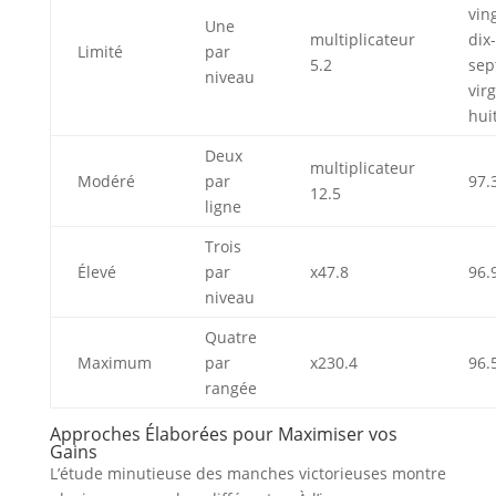
vin
Une
multiplicateur
dix-
Limité
par
5.2
sep
niveau
vir
hui
Deux
multiplicateur
Modéré
par
97.
12.5
ligne
Trois
Élevé
par
x47.8
96.
niveau
Quatre
Maximum
par
x230.4
96.
rangée
Approches Élaborées pour Maximiser vos
Gains
L’étude minutieuse des manches victorieuses montre