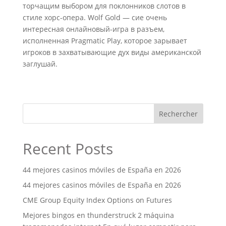
торчащим выбором для поклонников слотов в
стиле хорс-опера. Wolf Gold — сие очень
интересная онлайновый-игра в разъем,
исполненная Pragmatic Play, которое зарывает
игроков в захватывающие дух виды американской
заглушай.
Rechercher
Recent Posts
44 mejores casinos móviles de España en 2026
44 mejores casinos móviles de España en 2026
CME Group Equity Index Options on Futures
Mejores bingos en thunderstruck 2 máquina