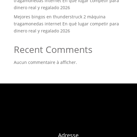
tragamonedas internet En qué lugar competir para
dinero real y regalado 2026
Mejores bingos en thunderstruck 2 máquina
tragamonedas internet En qué lugar competir para
dinero real y regalado 2026
Recent Comments
Aucun commentaire à afficher.
Adresse