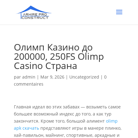
Олимп Казино до
200000, 250FS Olimp
Casino Страна
par
admin
|
Mar 9, 2026
|
Uncategorized
|
0
commentaires
Главная идеал во этих забавах — возыметь самое
большее возможный индекс до того, а как тур
закончится. Кроме того, большой алимент
olimp
apk скачать
представляют игры в манере плинко,
хай-павильон, майнинг, спортивные, аркадные и