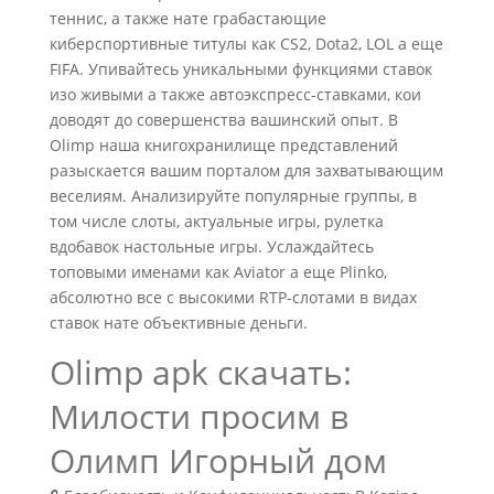
теннис, а также нате грабастающие
киберспортивные титулы как CS2, Dota2, LOL а еще
FIFA. Упивайтесь уникальными функциями ставок
изо живыми а также автоэкспресс-ставками, кои
доводят до совершенства вашинский опыт. В
Olimp наша книгохранилище представлений
разыскается вашим порталом для захватывающим
веселиям. Анализируйте популярные группы, в
том числе слоты, актуальные игры, рулетка
вдобавок настольные игры. Услаждайтесь
топовыми именами как Aviator а еще Plinko,
абсолютно все с высокими RTP-слотами в видах
ставок нате объективные деньги.
Olimp apk скачать:
Милости просим в
Олимп Игорный дом