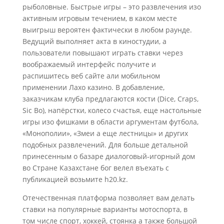
рыболовные. Быстрые игры – это развлечения изо
активным игровым течением, в каком месте
выигрыш вероятен фактически в любом раунде.
Ведущий выполняет акта в киностудии, а
пользователи повышают играть ставки через
воображаемый интерфейс получите и
распишитесь веб сайте али мобильном
применении Лахо казино. В добавление,
заказчикам клуба предлагаются кости (Dice, Craps,
Sic Bo), напёрстки, колесо счастья, еще настольные
игры изо фишками в области аргументам футбола,
«Монополии», «Змеи а еще лестницы» и других
подобных развлечений. Для больше детальной
принесенным о базаре диалоговый‑игорный дом
во Стране Казахстане бог велел въехать с
публикацией возьмите h20.kz.
Отечественная платформа позволяет вам делать
ставки на популярные варианты мотоспорта, в
том числе спорт, хоккей, стоянка а также большой