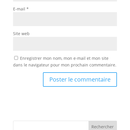
E-mail
*
Site web
Enregistrer mon nom, mon e-mail et mon site
dans le navigateur pour mon prochain commentaire.
Rechercher