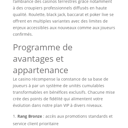
l’ambiance des casinos terrestres grâce notamment
à des croupiers professionnels diffusés en haute
qualité. Roulette, black jack, baccarat et poker live se
offrent en multiples variantes avec des limites de
enjeux accessibles aux nouveaux comme aux joueurs
confirmés.
Programme de
avantages et
appartenance
Le casino récompense la constance de sa base de
joueurs à par un système de unités cumulables
transformables en bénéfices exclusifs. Chacune mise
crée des points de fidélité qui alimentent votre
évolution dans notre plan VIP à divers niveaux.
Rang Bronze
: accès aux promotions standards et
service client prioritaire