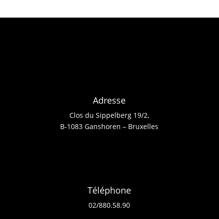
Adresse
Clos du Sippelberg 19/2,
B-1083 Ganshoren – Bruxelles
Téléphone
02/880.58.90