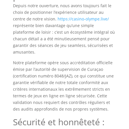
Depuis notre ouverture, nous avons toujours fait le
choix de positionner l’expérience utilisateur au
centre de notre vision.
https://casino-olympe.live/
représente bien davantage qu’une simple
plateforme de loisir : c’est un écosystème intégral où
chacun détail a a été minutieusement pensé pour
garantir des séances de jeu seamless, sécurisées et
amusantes.
Notre plateforme opère sous accréditation officielle
émise par l’autorité de supervision de Curaçao
(certification numéro 8048/JAZ), ce qui constitue une
garantie vérifiable de notre totale conformité aux
critères internationaux les extrêmement stricts en
termes de jeux en ligne en ligne sécurisée. Cette
validation nous requiert des contrôles réguliers et
des audits approfondis de nos propres systèmes.
Sécurité et honnêteté :