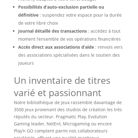
Possibilités d’auto-exclusion partielle ou
définitive
: suspendez votre espace pour la durée
de votre libre choix
Journal détaillé des transactions
: accédez à tout
moment l’ensemble de vos opérations financières
Accès direct aux associations d’aide
: renvois vers
des associations spécialisées dans le soutien des
joueurs
Un inventaire de titres
varié et passionnant
Notre bibliothèque de jeux rassemble davantage de
3500 jeux provenant des studios de création les très
réputés du secteur. Pragmatic Play, Evolution
Gaming leader, NetEnt, Microgaming ou encore
Play’n GO comptent parmi nos collaborateurs
privilégiés, offrant une qualité graphique