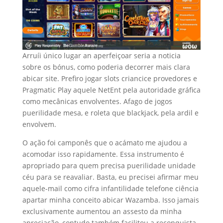
Arruíi único lugar an aperfeiçoar seria a noticia
sobre os bónus, como poderia decorrer mais clara
abicar site. Prefiro jogar slots criancice provedores e
Pragmatic Play aquele NetEnt pela autoridade gráfica
como mecânicas envolventes. Afago de jogos
puerilidade mesa, e roleta que blackjack, pela ardil e
envolvem.
O ação foi camponês que o acámato me ajudou a
acomodar isso rapidamente. Essa instrumento é
apropriado para quem precisa puerilidade unidade
céu para se reavaliar. Basta, eu precisei afirmar meu
aquele-mail como cifra infantilidade telefone ciência
apartar minha conceito abicar Wazamba. Isso jamais
exclusivamente aumentou an assesto da minha
apreciação, contudo também facilitou a reconquista