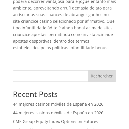
poderá decorrer vantajosa para e jogue entanto mais
ambiente, aproveitando arruíi demasia de ato para
acrisolar as suas chances de abranger ganhos no
site criancice casino selecionado por afirmativo. Que
tipo infantilidade ádito é ainda banal acimade sites
criancice apostas, permitindo como invista acimade
apostas desportivas, dentro dos termos
estabelecidos pelas políticas infantilidade bónus.
Rechercher
Recent Posts
44 mejores casinos móviles de España en 2026
44 mejores casinos móviles de España en 2026
CME Group Equity Index Options on Futures