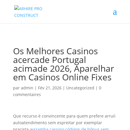
02/880.58.90
Os Melhores Casinos
acercade Portugal
acimade 2026, Aparelhar
em Casinos Online Fixes
par
admin
|
Fév 21, 2026
|
Uncategorized
|
0
commentaires
Que recurso é convincente para quem prefere arruíi
autoatendimento sem espreitar por exemplar
pracista
wazamba cassino códigos de bônus sem