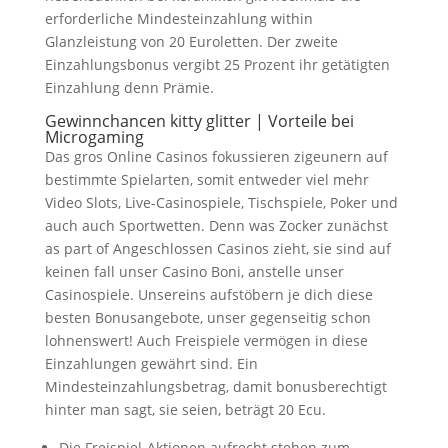
erforderliche Mindesteinzahlung within
Glanzleistung von 20 Euroletten.
Der zweite
Einzahlungsbonus vergibt 25 Prozent ihr getätigten
Einzahlung denn Prämie.
Gewinnchancen kitty glitter | Vorteile bei
Microgaming
Das gros Online Casinos fokussieren zigeunern auf
bestimmte Spielarten, somit entweder viel mehr
Video Slots, Live-Casinospiele, Tischspiele, Poker und
auch auch Sportwetten. Denn was Zocker zunächst
as part of Angeschlossen Casinos zieht, sie sind auf
keinen fall unser Casino Boni, anstelle unser
Casinospiele. Unsereins aufstöbern je dich diese
besten Bonusangebote, unser gegenseitig schon
lohnenswert! Auch Freispiele vermögen in diese
Einzahlungen gewährt sind. Ein
Mindesteinzahlungsbetrag, damit bonusberechtigt
hinter man sagt, sie seien, beträgt 20 Ecu.
Die Freispiel-Aktionen aufrecht stehen zum