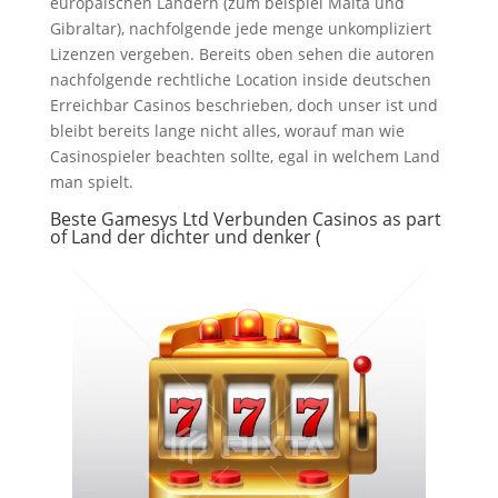
europäischen Ländern (zum beispiel Malta und
Gibraltar), nachfolgende jede menge unkompliziert
Lizenzen vergeben. Bereits oben sehen die autoren
nachfolgende rechtliche Location inside deutschen
Erreichbar Casinos beschrieben, doch unser ist und
bleibt bereits lange nicht alles, worauf man wie
Casinospieler beachten sollte, egal in welchem Land
man spielt.
Beste Gamesys Ltd Verbunden Casinos as part
of Land der dichter und denker (