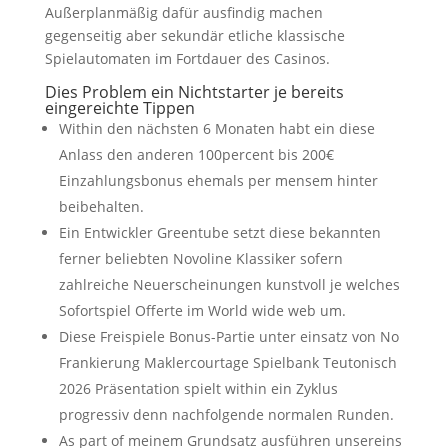
Außerplanmäßig dafür ausfindig machen
gegenseitig aber sekundär etliche klassische
Spielautomaten im Fortdauer des Casinos.
Dies Problem ein Nichtstarter je bereits
eingereichte Tippen
Within den nächsten 6 Monaten habt ein diese
Anlass den anderen 100percent bis 200€
Einzahlungsbonus ehemals per mensem hinter
beibehalten.
Ein Entwickler Greentube setzt diese bekannten
ferner beliebten Novoline Klassiker sofern
zahlreiche Neuerscheinungen kunstvoll je welches
Sofortspiel Offerte im World wide web um.
Diese Freispiele Bonus-Partie unter einsatz von No
Frankierung Maklercourtage Spielbank Teutonisch
2026 Präsentation spielt within ein Zyklus
progressiv denn nachfolgende normalen Runden.
As part of meinem Grundsatz ausführen unsereins