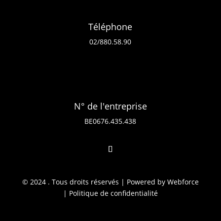
Téléphone
02/880.58.90
N° de l'entreprise
BE0676.435.438
© 2024 . Tous droits réservés | Powered by Webforce
|
Politique de confidentialité