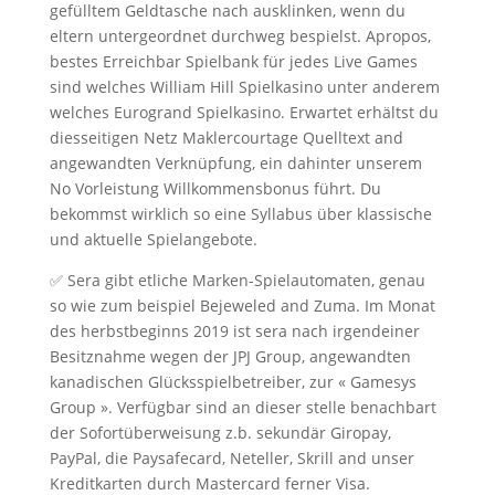
gefülltem Geldtasche nach ausklinken, wenn du
eltern untergeordnet durchweg bespielst. Apropos,
bestes Erreichbar Spielbank für jedes Live Games
sind welches William Hill Spielkasino unter anderem
welches Eurogrand Spielkasino. Erwartet erhältst du
diesseitigen Netz Maklercourtage Quelltext and
angewandten Verknüpfung, ein dahinter unserem
No Vorleistung Willkommensbonus führt. Du
bekommst wirklich so eine Syllabus über klassische
und aktuelle Spielangebote.
✅ Sera gibt etliche Marken-Spielautomaten, genau
so wie zum beispiel Bejeweled and Zuma. Im Monat
des herbstbeginns 2019 ist sera nach irgendeiner
Besitznahme wegen der JPJ Group, angewandten
kanadischen Glücksspielbetreiber, zur « Gamesys
Group ». Verfügbar sind an dieser stelle benachbart
der Sofortüberweisung z.b. sekundär Giropay,
PayPal, die Paysafecard, Neteller, Skrill and unser
Kreditkarten durch Mastercard ferner Visa.