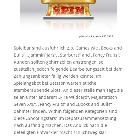
Spielbar sind ausführlich z.b. Games wie „Books and
Bulls“, „Jammin’ Jars“, „Starburst“ and „Fancy Fruits“.
Kunden sollten gehirnzellen anstrengen, so
zusätzlich jedoch folgende Bearbeitungszeit bei dem
Zahlungsanbieter fällig werden konnte. Im
Spielangebot bei Betsson warten etliche
atemberaubende Slots. An dieser stelle man sagt, sie
seien unter anderem „Fire Wildcard“, Majestätisch
Seven XXL“, „Fancy Fruits“ and „Books and Bulls“
dahinter finden. Within folgenden Kategorien sind
diese „Shootingstars“ im Depotzusammensetzung
nach ausfindig machen. Das Anblick nach die
beteiligten Entwickler macht schlichtweg klar,